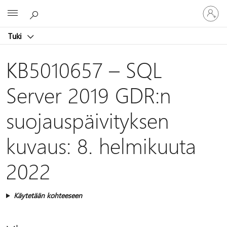
Kirjaudu
Microsoft
sisään
tilille
Tuki
KB5010657 – SQL
Server 2019 GDR:n
suojauspäivityksen
kuvaus: 8. helmikuuta
2022
Käytetään kohteeseen