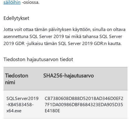
säilöihin
-osiossa.
Edellytykset
Jotta voit ottaa tämän päivityksen käyttöön, sinulla on oltava
asennettuna SQL Server 2019 tai mikä tahansa SQL Server
2019 GDR -julkaisu tämän SQL Server 2019 GDR:n kautta.
Tiedoston hajautusarvon tiedot
Tiedoston
SHA256-hajautusarvo
nimi
SQLServer2019
C87380608D888D52018AD346D0EF2
-KB4583458-
7F1DA00986DBF8684323EDA905D35
x64.exe
E4180E