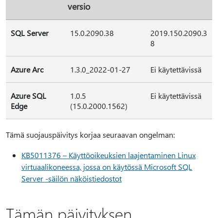
versio
SQL Server
15.0.2090.38
2019.150.2090.3
8
Azure Arc
1.3.0_2022-01-27
Ei käytettävissä
Azure SQL
1.0.5
Ei käytettävissä
Edge
(15.0.2000.1562)
Tämä suojauspäivitys korjaa seuraavan ongelman:
KB5011376 – Käyttöoikeuksien laajentaminen Linux
virtuaalikoneessa, jossa on käytössä Microsoft SQL
Server -säilön näköistiedostot
Tämän päivityksen