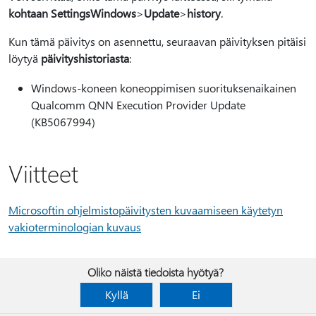
kohtaan SettingsWindows
>
Update
>
history
.
Kun tämä päivitys on asennettu, seuraavan päivityksen pitäisi
löytyä
päivityshistoriasta
:
Windows-koneen koneoppimisen suorituksenaikainen
Qualcomm QNN Execution Provider Update
(KB5067994)
Viitteet
Microsoftin ohjelmistopäivitysten kuvaamiseen käytetyn
vakioterminologian kuvaus
Oliko näistä tiedoista hyötyä?
Kyllä
Ei