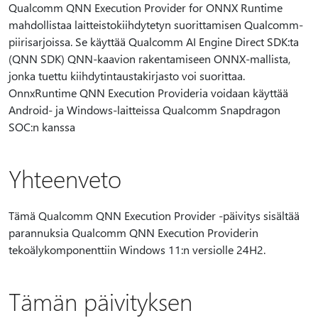
Qualcomm QNN Execution Provider for ONNX Runtime
mahdollistaa laitteistokiihdytetyn suorittamisen Qualcomm-
piirisarjoissa. Se käyttää Qualcomm AI Engine Direct SDK:ta
(QNN SDK) QNN-kaavion rakentamiseen ONNX-mallista,
jonka tuettu kiihdytintaustakirjasto voi suorittaa.
OnnxRuntime QNN Execution Provideria voidaan käyttää
Android- ja Windows-laitteissa Qualcomm Snapdragon
SOC:n kanssa
Yhteenveto
Tämä Qualcomm QNN Execution Provider -päivitys sisältää
parannuksia Qualcomm QNN Execution Providerin
tekoälykomponenttiin Windows 11:n versiolle 24H2.
Tämän päivityksen