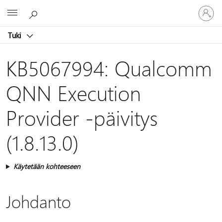
Kirjaudu
Microsoft
sisään
tilille
Tuki
KB5067994: Qualcomm
QNN Execution
Provider -päivitys
(1.8.13.0)
Käytetään kohteeseen
Johdanto