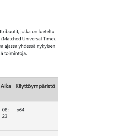
ribuutit, jotka on lueteltu
a (Matched Universal Time).
ssa ajassa yhdessä nykyisen
jä toimintoja.
Aika
Käyttöympäristö
08:
x64
23