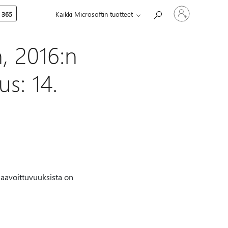
Kirjaudu
 365
Kaikki Microsoftin tuotteet
sisään
tilille
, 2016:n
s: 14.
haavoittuvuuksista on