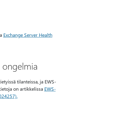
la
Exchange Server Health
ä ongelmia
tyissä tilanteissa, ja EWS-
ietoja on artikkelissa
EWS-
024257).