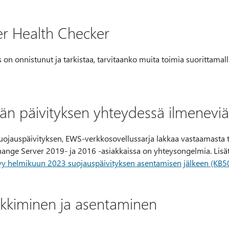
r Health Checker
s on onnistunut ja tarkistaa, tarvitaanko muita toimia suorittamal
än päivityksen yhteydessä ilmenevi
ojauspäivityksen, EWS-verkkosovellussarja lakkaa vastaamasta tie
hange Server 2019- ja 2016 -asiakkaissa on yhteysongelmia. Lisät
yy helmikuun 2023 suojauspäivityksen asentamisen jälkeen (KB5
nkkiminen ja asentaminen