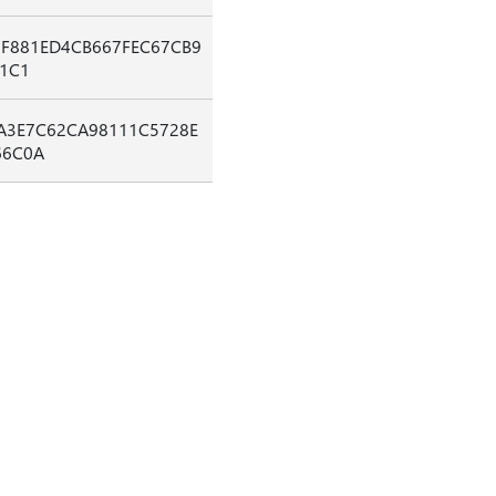
3F881ED4CB667FEC67CB9
1C1
A3E7C62CA98111C5728E
66C0A