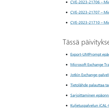
CVE-2023-21706 – Micr
CVE-2023-21707 – Micr
CVE-2023-21710 – Micr
Tässä päivityks
Export-UMPrompt epäon
Microsoft Exchange Tr
Jotkin Exchange-palvel
Tietolähde palauttaa t
Sarjoittaminen epäonni
Kuljetuspalvelun iCAL-