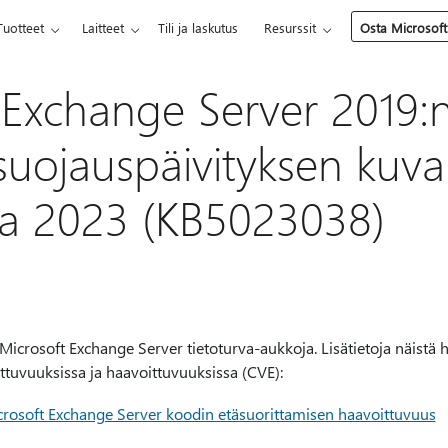
Tuotteet
Laitteet
Tili ja laskutus
Resurssit
Osta Microsoft
 Exchange Server 2019:n
suojauspäivityksen kuvau
ta 2023 (KB5023038)
icrosoft Exchange Server tietoturva-aukkoja. Lisätietoja näistä 
ittuvuuksissa ja haavoittuvuuksissa (CVE):
osoft Exchange Server koodin etäsuorittamisen haavoittuvuus