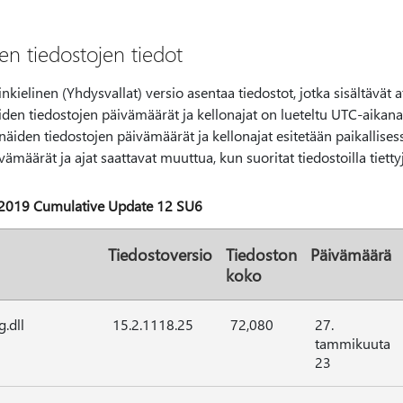
n tiedostojen tiedot
ielinen (Yhdysvallat) versio asentaa tiedostot, jotka sisältävät att
iden tiedostojen päivämäärät ja kellonajat on lueteltu UTC-aikan
 näiden tiedostojen päivämäärät ja kellonajat esitetään paikallise
vämäärät ja ajat saattavat muuttua, kun suoritat tiedostoilla tietty
 2019 Cumulative Update 12 SU6
Tiedostoversio
Tiedoston
Päivämäärä
koko
.dll
15.2.1118.25
72,080
27.
tammikuuta
23