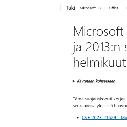
Microsoft
Tuki
Microsoft 365
Office
Microsoft
ja 2013:n 
helmikuu
Käytetään kohteeseen
Tämä suojauskoonti korjaa M
seuraavissa yleisissä haavo
CVE-2023-21529 – Micr