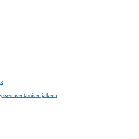
18
tyksen asentamisen jälkeen