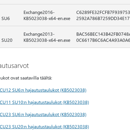
Exchange2016-
C6289FE32FCFB7F93975
3 SU6
KB5023038-x64-en.exe
2592A786B7259DD34E17
Exchange2013-
BAC56BEC143B42FB0748
3 SU20
KB5023038-x64-en.exe
0C6617B6C6AC4A93A0A
autusarvot
kot ovat saatavilla täältä:
 CU12 SU6:n hajautustaulukot (KB5023038)
 CU11 SU10:n hajautustaulukot (KB5023038)
 CU23 SU6:n hajautustaulukot (KB5023038)
 CU23 SU20:n hajautustaulukot (KB5023038)