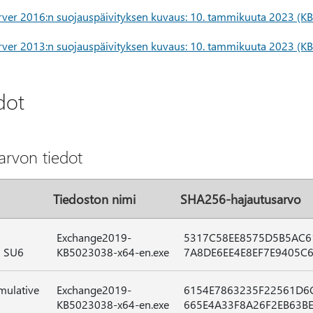
rver 2016:n suojauspäivityksen kuvaus: 10. tammikuuta 2023 (
rver 2013:n suojauspäivityksen kuvaus: 10. tammikuuta 2023 (
dot
arvon tiedot
Tiedoston nimi
SHA256-hajautusarvo
Exchange2019-
5317C58EE8575D5B5AC6
2 SU6
KB5023038-x64-en.exe
7A8DE6EE4E8EF7E9405C
mulative
Exchange2019-
6154E7863235F22561D6
KB5023038-x64-en.exe
665E4A33F8A26F2EB63BE