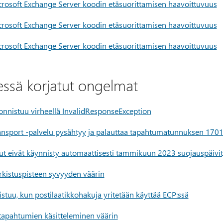
osoft Exchange Server koodin etäsuorittamisen haavoittuvuus
osoft Exchange Server koodin etäsuorittamisen haavoittuvuus
osoft Exchange Server koodin etäsuorittamisen haavoittuvuus
essä korjatut ongelmat
nistuu virheellä InvalidResponseException
ansport -palvelu pysähtyy ja palauttaa tapahtumatunnuksen 170
ut eivät käynnisty automaattisesti tammikuun 2023 suojauspäivi
arkistuspisteen syvyyden väärin
stuu, kun postilaatikkohakuja yritetään käyttää ECP:ssä
tapahtumien käsitteleminen väärin