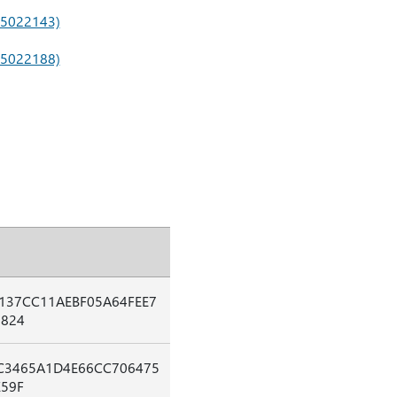
KB5022143)
KB5022188)
137CC11AEBF05A64FEE7
6824
C3465A1D4E66CC706475
59F