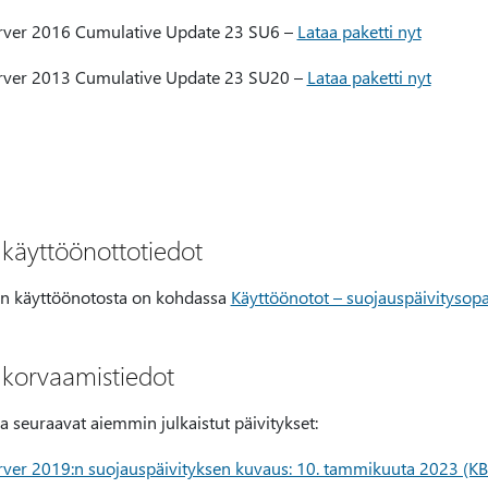
rver 2016 Cumulative Update 23 SU6 –
Lataa paketti nyt
erver 2013 Cumulative Update 23 SU20 –
Lataa paketti nyt
 käyttöönottotiedot
sen käyttöönotosta on kohdassa
Käyttöönotot – suojauspäivitysopa
 korvaamistiedot
 seuraavat aiemmin julkaistut päivitykset:
rver 2019:n suojauspäivityksen kuvaus: 10. tammikuuta 2023 (