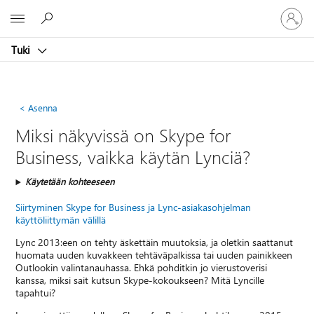
Kirjaudu
Microsoft
sisään
tilille
Tuki
Asenna
Miksi näkyvissä on Skype for
Business, vaikka käytän Lynciä?
Käytetään kohteeseen
Siirtyminen Skype for Business ja Lync-asiakasohjelman
käyttöliittymän välillä
Lync 2013:een on tehty äskettäin muutoksia, ja oletkin saattanut
huomata uuden kuvakkeen tehtäväpalkissa tai uuden painikkeen
Outlookin valintanauhassa. Ehkä pohditkin jo vierustoverisi
kanssa, miksi sait kutsun Skype-kokoukseen? Mitä Lyncille
tapahtui?