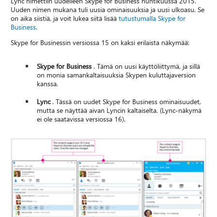
Lync nimettiin uudelleen Skype for Business huhtikuussa 2015.
Uuden nimen mukana tuli uusia ominaisuuksia ja uusi ulkoasu. Se
on aika siistiä, ja voit lukea siitä lisää
tutustumalla Skype for
Business
.
Skype for Businessin versiossa 15 on kaksi erilaista näkymää:
Skype for Business
. Tämä on uusi käyttöliittymä, ja sillä
on monia samankaltaisuuksia Skypen kuluttajaversion
kanssa.
Lync
. Tässä on uudet Skype for Business ominaisuudet,
mutta se näyttää aivan Lyncin kaltaiselta. (Lync-näkymä
ei ole saatavissa versiossa 16).