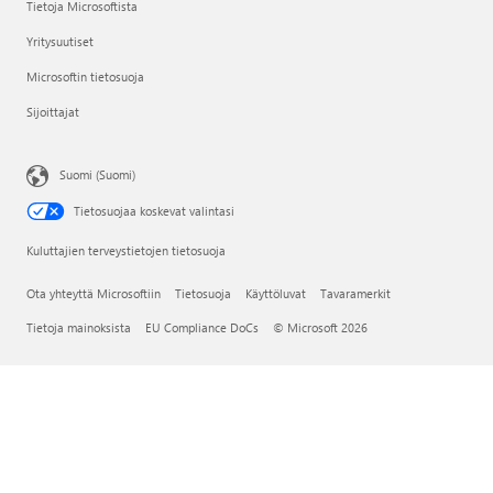
Tietoja Microsoftista
Yritysuutiset
Microsoftin tietosuoja
Sijoittajat
Suomi (Suomi)
Tietosuojaa koskevat valintasi
Kuluttajien terveystietojen tietosuoja
Ota yhteyttä Microsoftiin
Tietosuoja
Käyttöluvat
Tavaramerkit
Tietoja mainoksista
EU Compliance DoCs
© Microsoft 2026