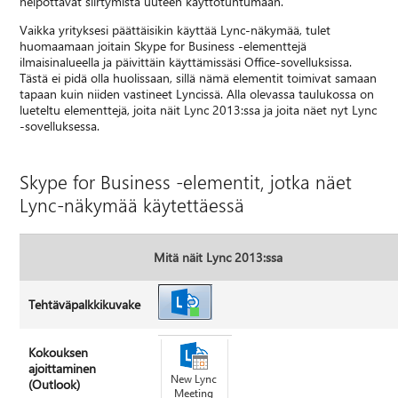
helpottavat siirtymistä uuteen käyttötuntumaan.
Vaikka yrityksesi päättäisikin käyttää Lync-näkymää, tulet
huomaamaan joitain Skype for Business -elementtejä
ilmaisinalueella ja päivittäin käyttämissäsi Office-sovelluksissa.
Tästä ei pidä olla huolissaan, sillä nämä elementit toimivat samaan
tapaan kuin niiden vastineet Lyncissä. Alla olevassa taulukossa on
lueteltu elementtejä, joita näit Lync 2013:ssa ja joita näet nyt Lync
-sovelluksessa.
Skype for Business -elementit, jotka näet
Lync-näkymää käytettäessä
Mitä näit Lync 2013:ssa
Tehtäväpalkkikuvake
Kokouksen
ajoittaminen
(Outlook)