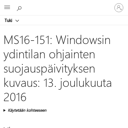
Kirjaudu
Microsoft
sisään
tilille
Tuki
MS16-151: Windowsin
ydintilan ohjainten
suojauspäivityksen
kuvaus: 13. joulukuuta
2016
Käytetään kohteeseen