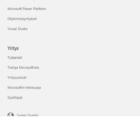
Microsoft Power Platform
Ohjelmistoyritykset
Visual Studio
Yritys
Työpaikat
Tietoja Microsoftista
Yritysuutiset
Microsoftin tietosuoja
Sijoittajat
Suomi (Suomi)
Tietosuojaa koskevat valintasi
Kuluttajien terveystietojen tietosuoja