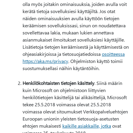
olla myös joitakin ominaisuuksia, joiden avulla voit
kerätä tietoja sovelluksiesi käyttäjiltä. Jos otat
näiden ominaisuuksien avulla käyttöön tietojen
keräämisen sovelluksissasi, sinun on noudatettava
sovellettavaa lakia, mukaan lukien annettava
asianmukaiset ilmoitukset sovelluksiesi käyttäjille.
Lisätietoja tietojen keräämisestä ja käyttämisestä on
ohjeasiakirjoissa ja tietosuojatiedoissa
osoitteessa
https://aka.ms/privacy
. Ohjelmiston käyttö toimii
suostumuksellasi näihin käytäntöihin.
Henkilökohtaisten tietojen käsittely
. Siinä määrin
kuin Microsoft on ohjelmistoon liittyvien
henkilötietojen käsittelijä tai alikäsittelijä, Microsoft
tekee 25.5.2018 voimassa olevat 25.5.2018
voimassa olevat sitoumukset Verkkopalveluehtojen
Euroopan unionin yleisten tietosuoja-asetusten
ehtojen mukaisesti
kaikille asiakkaille, jotka
ovat
voimassa 25. toukokuuta 2018