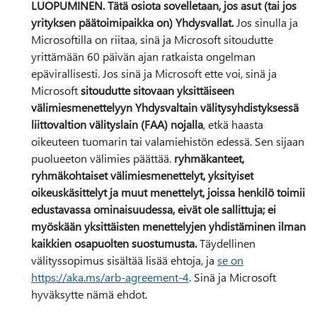
LUOPUMINEN. Tätä osiota sovelletaan, jos asut (tai jos
yrityksen päätoimipaikka on) Yhdysvallat.
Jos sinulla ja
Microsoftilla on riitaa, sinä ja Microsoft sitoudutte
yrittämään 60 päivän ajan ratkaista ongelman
epävirallisesti. Jos sinä ja Microsoft ette voi, sinä ja
Microsoft
sitoudutte sitovaan yksittäiseen
välimiesmenettelyyn Yhdysvaltain välitysyhdistyksessä
liittovaltion välityslain (FAA) nojalla
, etkä haasta
oikeuteen tuomarin tai valamiehistön edessä. Sen sijaan
puolueeton välimies päättää.
ryhmäkanteet,
ryhmäkohtaiset välimiesmenettelyt, yksityiset
oikeuskäsittelyt ja muut menettelyt, joissa henkilö toimii
edustavassa ominaisuudessa, eivät ole sallittuja; ei
myöskään yksittäisten menettelyjen yhdistäminen ilman
kaikkien osapuolten suostumusta.
Täydellinen
välityssopimus sisältää lisää ehtoja, ja
se on
https://aka.ms/arb-agreement-4
. Sinä ja Microsoft
hyväksytte nämä ehdot.