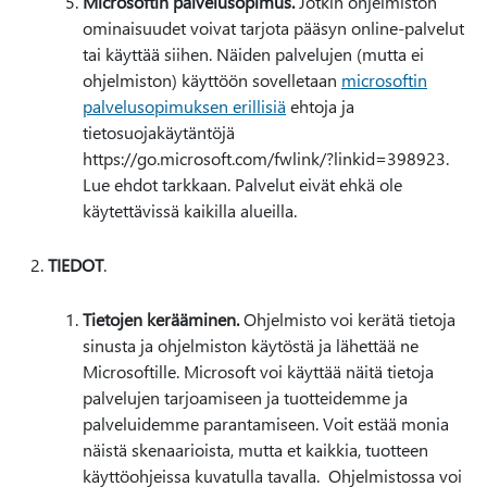
Microsoftin palvelusopimus.
Jotkin ohjelmiston
ominaisuudet voivat tarjota pääsyn online-palvelut
tai käyttää siihen. Näiden palvelujen (mutta ei
ohjelmiston) käyttöön sovelletaan
microsoftin
palvelusopimuksen erillisiä
ehtoja ja
tietosuojakäytäntöjä
https://go.microsoft.com/fwlink/?linkid=398923.
Lue ehdot tarkkaan. Palvelut eivät ehkä ole
käytettävissä kaikilla alueilla.
TIEDOT
.
Tietojen kerääminen.
Ohjelmisto voi kerätä tietoja
sinusta ja ohjelmiston käytöstä ja lähettää ne
Microsoftille. Microsoft voi käyttää näitä tietoja
palvelujen tarjoamiseen ja tuotteidemme ja
palveluidemme parantamiseen. Voit estää monia
näistä skenaarioista, mutta et kaikkia, tuotteen
käyttöohjeissa kuvatulla tavalla. Ohjelmistossa voi