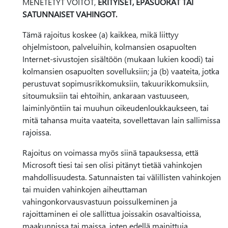
MENETETYT VOITOT,
ERITYISET, EPÄSUORAT TAI
SATUNNAISET VAHINGOT.
Tämä rajoitus koskee (a) kaikkea, mikä liittyy
ohjelmistoon, palveluihin, kolmansien osapuolten
Internet-sivustojen sisältöön (mukaan lukien koodi) tai
kolmansien osapuolten sovelluksiin; ja (b) vaateita, jotka
perustuvat sopimusrikkomuksiin, takuurikkomuksiin,
sitoumuksiin tai ehtoihin, ankaraan vastuuseen,
laiminlyöntiin tai muuhun oikeudenloukkaukseen, tai
mitä tahansa muita vaateita, sovellettavan lain sallimissa
rajoissa.
Rajoitus on voimassa myös siinä tapauksessa, että
Microsoft tiesi tai sen olisi pitänyt tietää vahinkojen
mahdollisuudesta. Satunnaisten tai välillisten vahinkojen
tai muiden vahinkojen aiheuttaman
vahingonkorvausvastuun poissulkeminen ja
rajoittaminen ei ole sallittua joissakin osavaltioissa,
maakunnissa tai maissa, joten edellä mainittuja