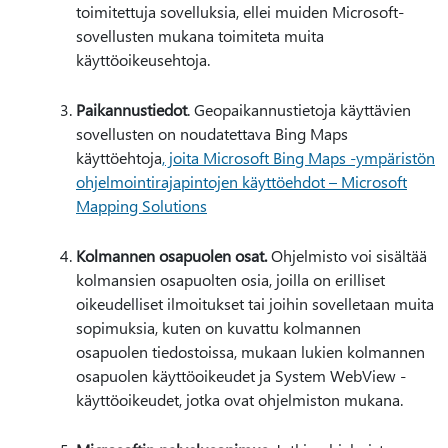
toimitettuja sovelluksia, ellei muiden Microsoft-
sovellusten mukana toimiteta muita
käyttöoikeusehtoja.
Paikannustiedot
. Geopaikannustietoja käyttävien
sovellusten on noudatettava Bing Maps
käyttöehtoja
, joita Microsoft Bing Maps -ympäristön
ohjelmointirajapintojen käyttöehdot – Microsoft
Mapping Solutions
Kolmannen osapuolen osat.
Ohjelmisto voi sisältää
kolmansien osapuolten osia, joilla on erilliset
oikeudelliset ilmoitukset tai joihin sovelletaan muita
sopimuksia, kuten on kuvattu kolmannen
osapuolen tiedostoissa, mukaan lukien kolmannen
osapuolen käyttöoikeudet ja System WebView -
käyttöoikeudet, jotka ovat ohjelmiston mukana.