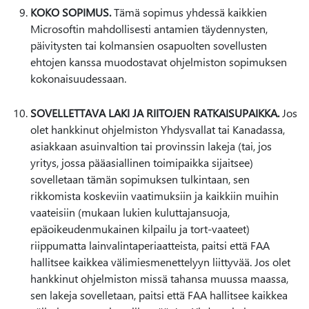
KOKO SOPIMUS.
Tämä sopimus yhdessä kaikkien
Microsoftin mahdollisesti antamien täydennysten,
päivitysten tai kolmansien osapuolten sovellusten
ehtojen kanssa muodostavat ohjelmiston sopimuksen
kokonaisuudessaan.
SOVELLETTAVA LAKI JA RIITOJEN RATKAISUPAIKKA.
Jos
olet hankkinut ohjelmiston Yhdysvallat tai Kanadassa,
asiakkaan asuinvaltion tai provinssin lakeja (tai, jos
yritys, jossa pääasiallinen toimipaikka sijaitsee)
sovelletaan tämän sopimuksen tulkintaan, sen
rikkomista koskeviin vaatimuksiin ja kaikkiin muihin
vaateisiin (mukaan lukien kuluttajansuoja,
epäoikeudenmukainen kilpailu ja tort-vaateet)
riippumatta lainvalintaperiaatteista, paitsi että FAA
hallitsee kaikkea välimiesmenettelyyn liittyvää. Jos olet
hankkinut ohjelmiston missä tahansa muussa maassa,
sen lakeja sovelletaan, paitsi että FAA hallitsee kaikkea