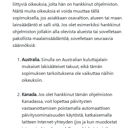
liittyviä oikeuksia, jolta hän on hankkinut ohjelmiston.
Näitä muita oikeuksia ei voida muuttaa tällä
sopimuksella, jos asiakkaan osavaltion, alueen tai maan
lainsäädäntö ei salli sitä. Jos olet esimerkiksi hankkinut
ohjelmiston jollakin alla olevista alueista tai sovelletaan
pakollista maalainsäädäntöä, sovelletaan seuraavia
säännöksiä:
Australia.
Sinulla on Australian kuluttajalain
mukaiset lakisääteiset takuut, eikä tämän
sopimuksen tarkoituksena ole vaikuttaa näihin
oikeuksiin.
Kanada.
Jos olet hankkinut tämän ohjelmiston
Kanadassa, voit lopettaa päivitysten
vastaanottamisen poistamalla automaattisen
päivitysominaisuuden käytöstä, katkaisemalla
laitteen Internet-yhteyden (jos ja kun muodostat