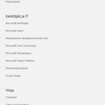
Pienyritykset
Kehittäjät ja IT
Microsoft-kehittäjät
Microsoft Learn
Marketplacen tekoälysovellusten tuki
Microsoft Tech Community
Microsoft Marketplace
Microsoft Power Platform
Ohjelmistoyritykset
Visual Studio
Yritys
Työpaikat
Tietoja Microsoftista