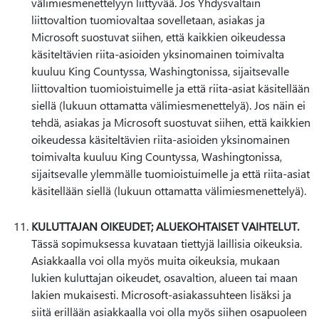
välimiesmenettelyyn liittyvää. Jos Yhdysvaltain
liittovaltion tuomiovaltaa sovelletaan, asiakas ja
Microsoft suostuvat siihen, että kaikkien oikeudessa
käsiteltävien riita-asioiden yksinomainen toimivalta
kuuluu King Countyssa, Washingtonissa, sijaitsevalle
liittovaltion tuomioistuimelle ja että riita-asiat käsitellään
siellä (lukuun ottamatta välimiesmenettelyä). Jos näin ei
tehdä, asiakas ja Microsoft suostuvat siihen, että kaikkien
oikeudessa käsiteltävien riita-asioiden yksinomainen
toimivalta kuuluu King Countyssa, Washingtonissa,
sijaitsevalle ylemmälle tuomioistuimelle ja että riita-asiat
käsitellään siellä (lukuun ottamatta välimiesmenettelyä).
KULUTTAJAN OIKEUDET; ALUEKOHTAISET VAIHTELUT.
Tässä sopimuksessa kuvataan tiettyjä laillisia oikeuksia.
Asiakkaalla voi olla myös muita oikeuksia, mukaan
lukien kuluttajan oikeudet, osavaltion, alueen tai maan
lakien mukaisesti. Microsoft-asiakassuhteen lisäksi ja
siitä erillään asiakkaalla voi olla myös siihen osapuoleen