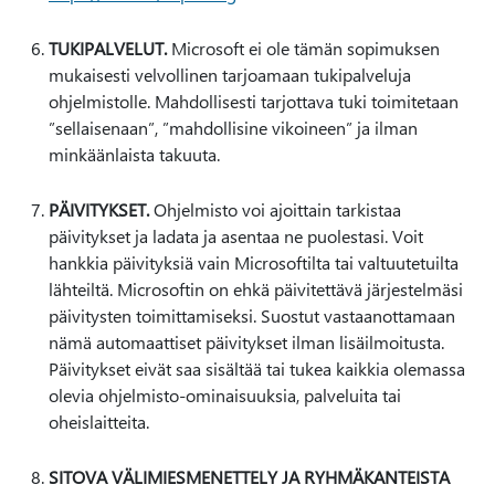
TUKIPALVELUT.
Microsoft ei ole tämän sopimuksen
mukaisesti velvollinen tarjoamaan tukipalveluja
ohjelmistolle. Mahdollisesti tarjottava tuki toimitetaan
”sellaisenaan”, ”mahdollisine vikoineen” ja ilman
minkäänlaista takuuta.
PÄIVITYKSET.
Ohjelmisto voi ajoittain tarkistaa
päivitykset ja ladata ja asentaa ne puolestasi. Voit
hankkia päivityksiä vain Microsoftilta tai valtuutetuilta
lähteiltä. Microsoftin on ehkä päivitettävä järjestelmäsi
päivitysten toimittamiseksi. Suostut vastaanottamaan
nämä automaattiset päivitykset ilman lisäilmoitusta.
Päivitykset eivät saa sisältää tai tukea kaikkia olemassa
olevia ohjelmisto-ominaisuuksia, palveluita tai
oheislaitteita.
SITOVA VÄLIMIESMENETTELY JA RYHMÄKANTEISTA