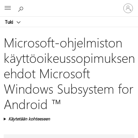
Kirjaudu
Microsoft
sisään
tilille
Tuki
Microsoft-ohjelmiston
käyttöoikeussopimuksen
ehdot Microsoft
Windows Subsystem for
Android ™
Käytetään kohteeseen