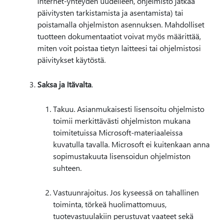
internet-yhteyden uudelleen, ohjelmisto jatkaa
päivitysten tarkistamista ja asentamista) tai
poistamalla ohjelmiston asennuksen. Mahdolliset
tuotteen dokumentaatiot voivat myös määrittää,
miten voit poistaa tietyn laitteesi tai ohjelmistosi
päivitykset käytöstä.
Saksa ja Itävalta
.
Takuu. Asianmukaisesti lisensoitu ohjelmisto
toimii merkittävästi ohjelmiston mukana
toimitetuissa Microsoft-materiaaleissa
kuvatulla tavalla. Microsoft ei kuitenkaan anna
sopimustakuuta lisensoidun ohjelmiston
suhteen.
Vastuunrajoitus. Jos kyseessä on tahallinen
toiminta, törkeä huolimattomuus,
tuotevastuulakiin perustuvat vaateet sekä