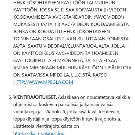
HENKILÖKOHTAISEEN KÄYTTÖÖN TAI MUUHUN
KÄYTTÖÖN, JOSSA SE EI SAA KORVAUSTA (I) VIDEON
KOODAAMISESTA AVC-STANDARDIN ("AVC VIDEO")
MUKAISESTI JA/TAI (ii) AVC-VIDEON KOODAAMISESTA,
JONKA ON KOODATTU HENKILÖKOHTAISEEN
TOIMINTAAN OSALLISTUVAN KULUTTAJAN TOIMESTA
JA/TAI SAATU VIDEOPALVELUNTARJOAJALTA, JOLLA
ON KÄYTTÖOIKEUS AVC-VIDEON TARJOAMISEEN.
KÄYTTÖOIKEUTTA EI MYÖNNETÄ, TAI SITÄ EI SAA
ANTAA MIHINKÄÄN MUUHUN KÄYTTÖÖN. LISÄTIETOJA
ON SAATAVISSA MPEG LA, L.L.C.:STÄ. KATSO
HTTP://WWW.MPEGLA.COM
VIENTIRAJOITUKSET.
Asiakkaan on noudatettava kaikkia
ohjelmistoa koskevia paikallisia ja kansainvälisiä
vientilakeja ja -säädöksiä, jotka sisältävät kohteisiin,
loppukäyttäjiin ja loppukäyttöön liittyviä rajoituksia.
Lisätietoja vientirajoituksista on
https://aka.ms/exporting
.