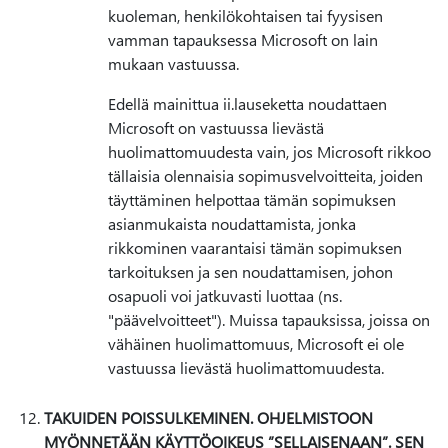
kuoleman, henkilökohtaisen tai fyysisen
vamman tapauksessa Microsoft on lain
mukaan vastuussa.
Edellä mainittua ii.lauseketta noudattaen
Microsoft on vastuussa lievästä
huolimattomuudesta vain, jos Microsoft rikkoo
tällaisia olennaisia sopimusvelvoitteita, joiden
täyttäminen helpottaa tämän sopimuksen
asianmukaista noudattamista, jonka
rikkominen vaarantaisi tämän sopimuksen
tarkoituksen ja sen noudattamisen, johon
osapuoli voi jatkuvasti luottaa (ns.
"päävelvoitteet"). Muissa tapauksissa, joissa on
vähäinen huolimattomuus, Microsoft ei ole
vastuussa lievästä huolimattomuudesta.
TAKUIDEN POISSULKEMINEN. OHJELMISTOON
MYÖNNETÄÄN KÄYTTÖOIKEUS ”SELLAISENAAN”. SEN