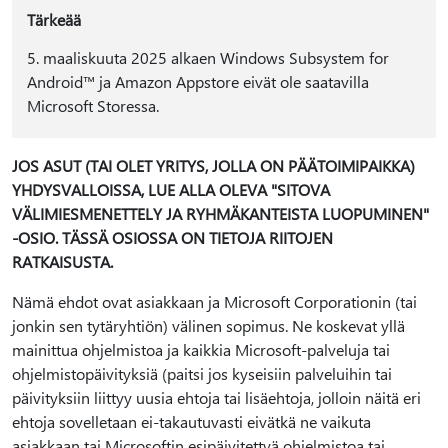
Tärkeää
5. maaliskuuta 2025 alkaen Windows Subsystem for
Android™ ja Amazon Appstore eivät ole saatavilla
Microsoft Storessa.
JOS ASUT (TAI OLET YRITYS, JOLLA ON PÄÄTOIMIPAIKKA)
YHDYSVALLOISSA, LUE ALLA OLEVA "SITOVA
VÄLIMIESMENETTELY JA RYHMÄKANTEISTA LUOPUMINEN"
-OSIO. TÄSSÄ OSIOSSA ON TIETOJA RIITOJEN
RATKAISUSTA.
Nämä ehdot ovat asiakkaan ja Microsoft Corporationin (tai
jonkin sen tytäryhtiön) välinen sopimus. Ne koskevat yllä
mainittua ohjelmistoa ja kaikkia Microsoft-palveluja tai
ohjelmistopäivityksiä (paitsi jos kyseisiin palveluihin tai
päivityksiin liittyy uusia ehtoja tai lisäehtoja, jolloin näitä eri
ehtoja sovelletaan ei-takautuvasti eivätkä ne vaikuta
asiakkaan tai Microsoftin esipäivitettyä ohjelmistoa tai