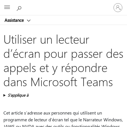
Connect
Microsoft
vous
à
Assistance
votre
compte
Utiliser un lecteur
d’écran pour passer des
appels et y répondre
dans Microsoft Teams
S’applique à
Cet article s’adresse aux personnes qui utilisent un
programme de lecteur d’écran tel que le Narrateur Windows,
JAWS ou NVDA avec des outils ou fonctionnalités Windows