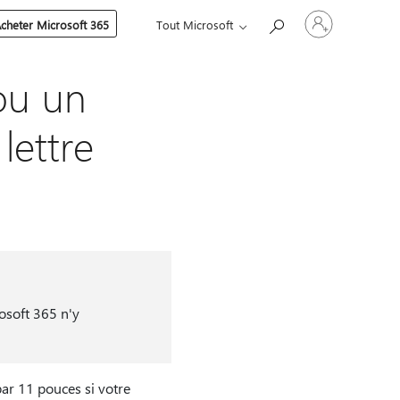
Connectez-
cheter Microsoft 365
Tout Microsoft
vous
à
votre
compte
ou un
lettre
osoft 365 n'y
ar 11 pouces si votre