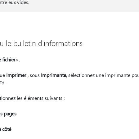
ntre eux vides.
u le bulletin d’informations
 fichier
>.
gue
Imprimer
, sous
Imprimante
, sélectionnez une imprimante po
ïd.
ctionnez les éléments suivants :
es pages
e côté