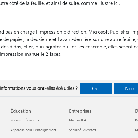
re côté de la feuille, et ainsi de suite, comme illustré ici.
d pas en charge l’impression bidirection, Microsoft Publisher imp
e de papier, la deuxième et l’avant-dernière sur une autre feuille, 
os à dos, pliez, puis agrafez ou liez-les ensemble, elles seront d
’impression manuelle 2 faces.
informations vous ont-elles été utiles ?
Oui
Non
Éducation
Entreprises
D
Microsoft Éducation
Microsoft AI
D
Appareils pour l’enseignement
Sécurité Microsoft
Mi