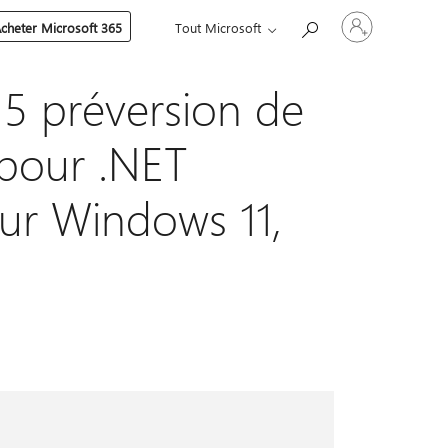
Connectez-
cheter Microsoft 365
Tout Microsoft
vous
à
votre
compte
5 préversion de
 pour .NET
our Windows 11,