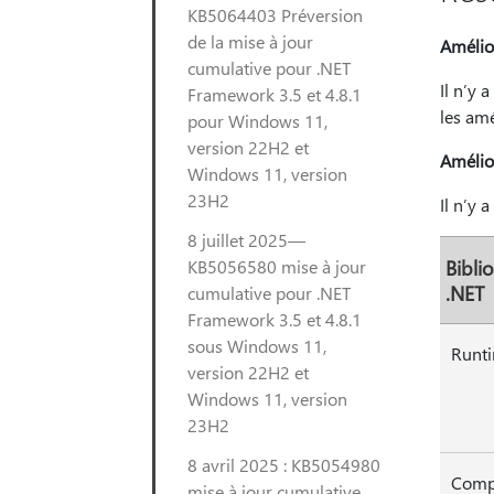
KB5064403 Préversion
de la mise à jour
Amélior
cumulative pour .NET
Il n’y 
Framework 3.5 et 4.8.1
les am
pour Windows 11,
version 22H2 et
Amélior
Windows 11, version
23H2
Il n’y 
8 juillet 2025—
KB5056580 mise à jour
Bibli
.NET
cumulative pour .NET
Framework 3.5 et 4.8.1
sous Windows 11,
Runt
version 22H2 et
Windows 11, version
23H2
8 avril 2025 : KB5054980
Compi
mise à jour cumulative