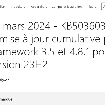
fice
Produits
Appareils
Compte et facturation
Plus
A
 mars 2024 - KB503603
 mise à jour cumulative
amework 3.5 et 4.8.1 p
rsion 23H2
lique à
marque