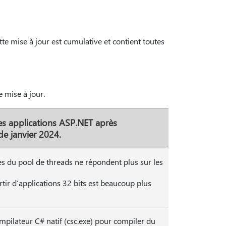
tte mise à jour est cumulative et contient toutes
e mise à jour.
s applications ASP.NET après
de janvier 2024.
es du pool de threads ne répondent plus sur les
tir d’applications 32 bits est beaucoup plus
ompilateur C# natif (csc.exe) pour compiler du