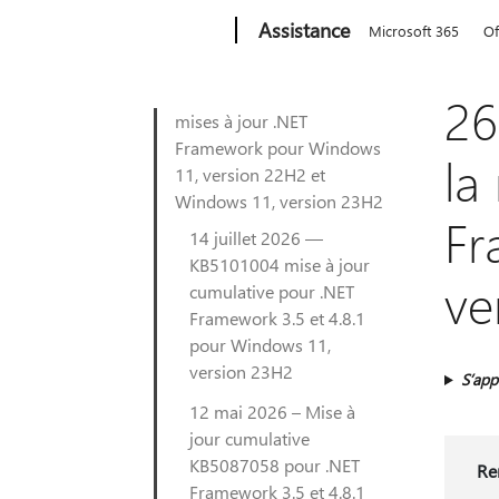
Microsoft
Assistance
Microsoft 365
Of
26
mises à jour .NET
Framework pour Windows
la
11, version 22H2 et
Windows 11, version 23H2
Fr
14 juillet 2026 —
KB5101004 mise à jour
ve
cumulative pour .NET
Framework 3.5 et 4.8.1
pour Windows 11,
version 23H2
S’app
12 mai 2026 – Mise à
jour cumulative
KB5087058 pour .NET
Re
Framework 3.5 et 4.8.1