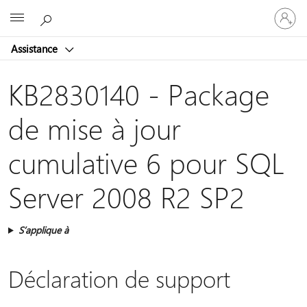
Connect
Microsoft
vous
à
Assistance
votre
compte
KB2830140 - Package
de mise à jour
cumulative 6 pour SQL
Server 2008 R2 SP2
S’applique à
Déclaration de support