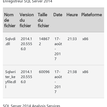
Enregistreur SQL Server 2014
Nom
Version
Taille
Date
Heure
Plateforme
de
du
du
fichier
fichier
fichier
Sqlvdi
2014.1
14867
17-
21:33
x86
.dll
20.555
2
août
6.0
-
201
7
Sqlwri
2014.1
60096
17-
21:38
x86
ter_ke
20.555
août
yfile.dl
6.0
-
l
201
7
SQL Server 2014 Analysis Services