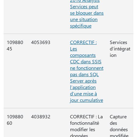
Services peut
se bloquer dans
une situation
spécifique
109880
4053693
CORRECTIF :
Services
45
Les
d’intégrat
composants
ion
CDC dans SSIS
ne fonctionnent
pas dans SQL
Server après
l’application
d’une mise à
jour cumulative
109880
4038932
CORRECTIF : La
Capture
60
fonctionnalité
des
modifier les
données
données
modifiée