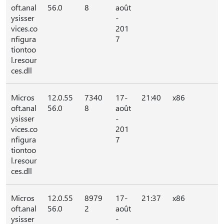
oft.anal
56.0
8
août
ysisser
-
vices.co
201
nfigura
7
tiontoo
l.resour
ces.dll
Micros
12.0.55
7340
17-
21:40
x86
oft.anal
56.0
8
août
ysisser
-
vices.co
201
nfigura
7
tiontoo
l.resour
ces.dll
Micros
12.0.55
8979
17-
21:37
x86
oft.anal
56.0
2
août
ysisser
-