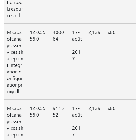
tiontoo
l.resour
ces.dll
Micros
12.0.55
4000
17-
2,139
x86
oft.anal
56.0
64
août
ysisser
-
vices.sh
201
arepoin
7
t.integr
ation.c
onfigur
ationpr
oxy.dll
Micros
12.0.55
9115
17-
2,139
x86
oft.anal
56.0
52
août
ysisser
-
vices.sh
201
arepoin
7