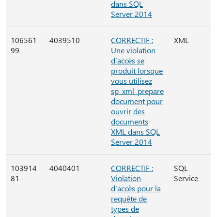
dans SQL
Server 2014
106561
4039510
CORRECTIF :
XML
99
Une violation
d’accès se
produit lorsque
vous utilisez
sp_xml_prepare
document pour
ouvrir des
documents
XML dans SQL
Server 2014
103914
4040401
CORRECTIF :
SQL
81
Violation
Service
d’accès pour la
requête de
types de