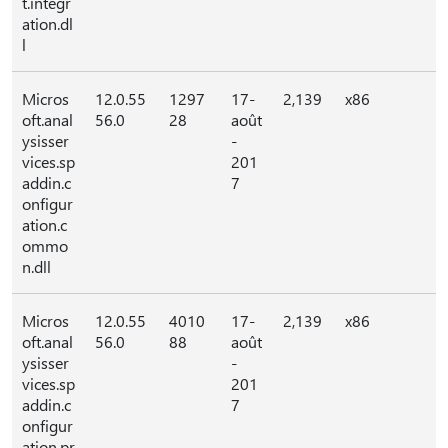
t.integr
ation.dl
l
Micros
12.0.55
1297
17-
2,139
x86
oft.anal
56.0
28
août
ysisser
-
vices.sp
201
addin.c
7
onfigur
ation.c
ommo
n.dll
Micros
12.0.55
4010
17-
2,139
x86
oft.anal
56.0
88
août
ysisser
-
vices.sp
201
addin.c
7
onfigur
ation.pr