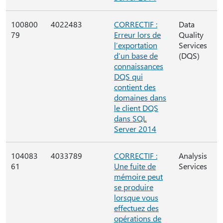
100800
4022483
CORRECTIF :
Data
79
Erreur lors de
Quality
l’exportation
Services
d’un base de
(DQS)
connaissances
DQS qui
contient des
domaines dans
le client DQS
dans SQL
Server 2014
104083
4033789
CORRECTIF :
Analysis
61
Une fuite de
Services
mémoire peut
se produire
lorsque vous
effectuez des
opérations de