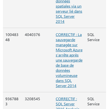
données
spatiales via un
serveur lié dans
SQL Server
2014
100483
4040376
CORRECTIF : La
SQL
48
sauvegarde
Service
managée sur
Microsoft Azure
s’arrête après
une sauvegarde
de base de
données
volumineuse
dans SQL
Server 2014
936788
3208545
CORRECTIF :
SQL
3
SQL Server
Service
2016 Analysis