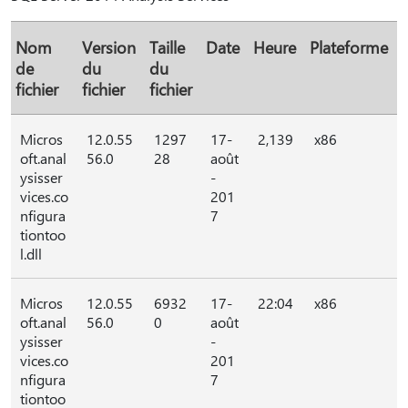
Nom
Version
Taille
Date
Heure
Plateforme
de
du
du
fichier
fichier
fichier
Micros
12.0.55
1297
17-
2,139
x86
oft.anal
56.0
28
août
ysisser
-
vices.co
201
nfigura
7
tiontoo
l.dll
Micros
12.0.55
6932
17-
22:04
x86
oft.anal
56.0
0
août
ysisser
-
vices.co
201
nfigura
7
tiontoo