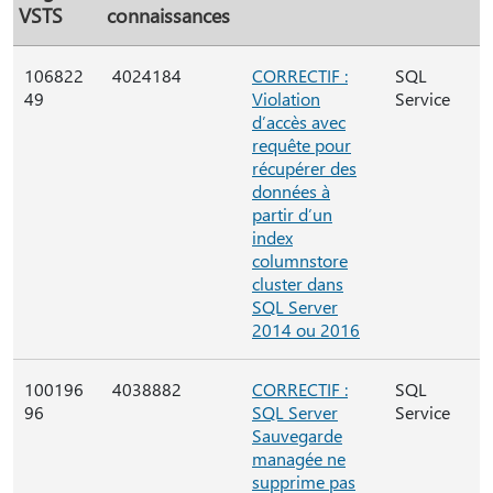
VSTS
connaissances
106822
4024184
CORRECTIF :
SQL
49
Violation
Service
d’accès avec
requête pour
récupérer des
données à
partir d’un
index
columnstore
cluster dans
SQL Server
2014 ou 2016
100196
4038882
CORRECTIF :
SQL
96
SQL Server
Service
Sauvegarde
managée ne
supprime pas