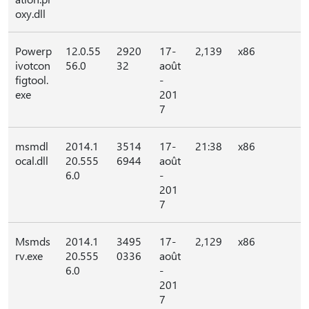
oxy.dll
Powerp
12.0.55
2920
17-
2,139
x86
ivotcon
56.0
32
août
figtool.
-
exe
201
7
msmdl
2014.1
3514
17-
21:38
x86
ocal.dll
20.555
6944
août
6.0
-
201
7
Msmds
2014.1
3495
17-
2,129
x86
rv.exe
20.555
0336
août
6.0
-
201
7