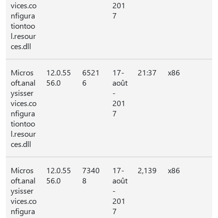
vices.co
201
nfigura
7
tiontoo
l.resour
ces.dll
Micros
12.0.55
6521
17-
21:37
x86
oft.anal
56.0
6
août
ysisser
-
vices.co
201
nfigura
7
tiontoo
l.resour
ces.dll
Micros
12.0.55
7340
17-
2,139
x86
oft.anal
56.0
8
août
ysisser
-
vices.co
201
nfigura
7