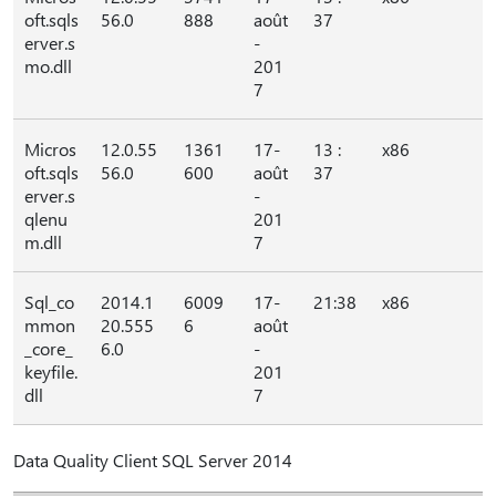
oft.sqls
56.0
888
août
37
erver.s
-
mo.dll
201
7
Micros
12.0.55
1361
17-
13 :
x86
oft.sqls
56.0
600
août
37
erver.s
-
qlenu
201
m.dll
7
Sql_co
2014.1
6009
17-
21:38
x86
mmon
20.555
6
août
_core_
6.0
-
keyfile.
201
dll
7
Data Quality Client SQL Server 2014