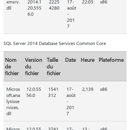
xmsrv.
2014.1
2225
17-
22:05
x86
dll
20.555
4280
août
6.0
-
201
7
SQL Server 2014 Database Services Common Core
Nom
Version
Taille
Date
Heure
Plateforme
de
du
du
fichier
fichier
fichier
Micros
12.0.55
1541
17-
2,139
x86
oft.ana
56.0
312
août
lysisse
-
rvices.
201
dll
7
Micros
12.0.55
3741
17-
13 :
x86