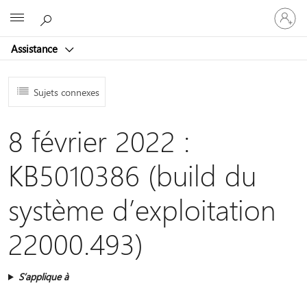
Connect
Microsoft
vous
à
Assistance
votre
compte
Sujets connexes
8 février 2022 :
KB5010386 (build du
système d’exploitation
22000.493)
S’applique à