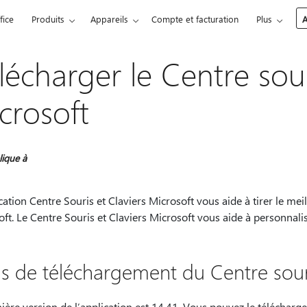
fice
Produits
Appareils
Compte et facturation
Plus
A
lécharger le Centre sour
crosoft
lique à
cation Centre Souris et Claviers Microsoft vous aide à tirer le meil
ft. Le Centre Souris et Claviers Microsoft vous aide à personnalis
ns de téléchargement du Centre souri
nière version de l’application est 14.41. Vous pouvez le téléch