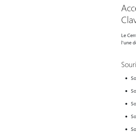
Acc
Cla
Le Cent
l'une d
Sour
So
So
So
So
So