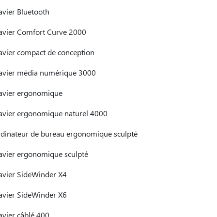
avier Bluetooth
avier Comfort Curve 2000
avier compact de conception
avier média numérique 3000
avier ergonomique
avier ergonomique naturel 4000
dinateur de bureau ergonomique sculpté
avier ergonomique sculpté
avier SideWinder X4
avier SideWinder X6
avier câblé 400