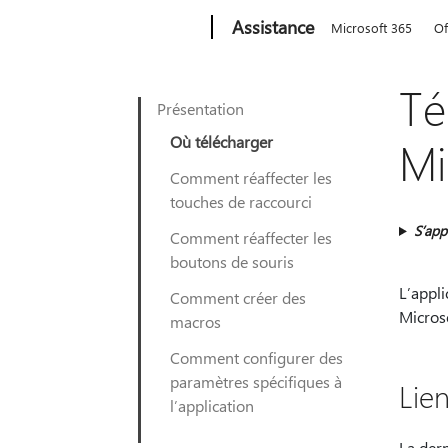
Microsoft
Assistance
Microsoft 365
Of
Té
Présentation
Où télécharger
Mi
Comment réaffecter les
touches de raccourci
S’app
Comment réaffecter les
boutons de souris
L’appli
Comment créer des
Microso
macros
Comment configurer des
paramètres spécifiques à
Lie
l’application
La der