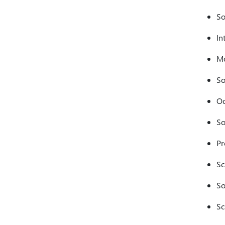
So
In
Mo
So
Oc
So
Pr
Sc
So
Sc