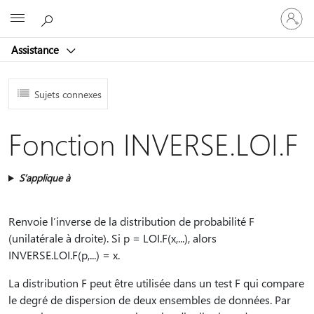
Connect
Microsoft
vous
à
Assistance
votre
compte
Sujets connexes
Fonction INVERSE.LOI.F
S’applique à
Renvoie l’inverse de la distribution de probabilité F
(unilatérale à droite). Si p = LOI.F(x,...), alors
INVERSE.LOI.F(p,...) = x.
La distribution F peut être utilisée dans un test F qui compare
le degré de dispersion de deux ensembles de données. Par