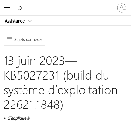
Connect
Microsoft
vous
à
Assistance
votre
compte
Sujets connexes
13 juin 2023—
KB5027231 (build du
système d’exploitation
22621.1848)
S’applique à