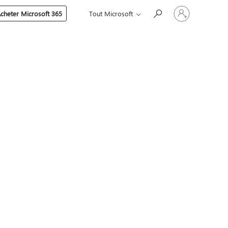
Connectez-
cheter Microsoft 365
Tout Microsoft
vous
à
votre
compte