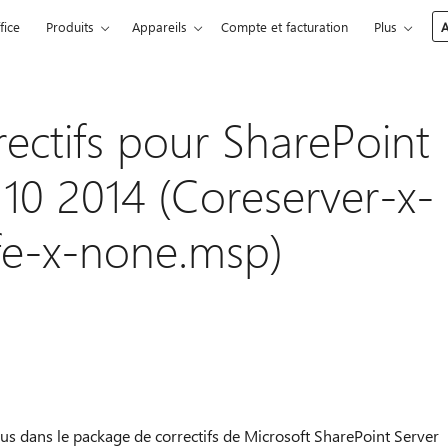
fice
Produits
Appareils
Compte et facturation
Plus
A
ectifs pour SharePoint
 10 2014 (Coreserver-x-
fe-x-none.msp)
olus dans le package de correctifs de Microsoft SharePoint Server