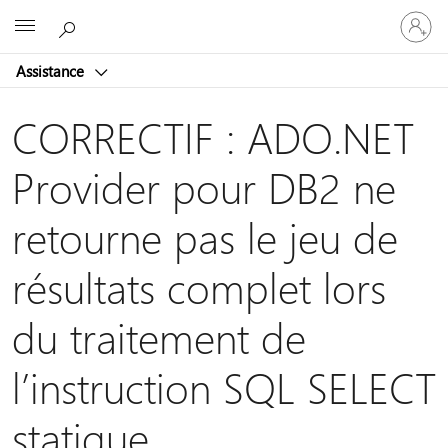
Connect
Microsoft
vous
à
Assistance
votre
compte
CORRECTIF : ADO.NET
Provider pour DB2 ne
retourne pas le jeu de
résultats complet lors
du traitement de
l’instruction SQL SELECT
statique