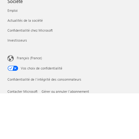
Société
Emploi
Actualités de la société
Confidentialité chez Microsoft
Investisseurs
Français (France)
Vos choix de confidentialité
Confidentialité de l’intégrité des consommateurs
Contacter Microsoft
Gérer ou annuler l’abonnement
Mentions légales et Informations consommateurs
Confidentialité
Conditions d'utilisation
Conditions générales de vente
Marques
À propos de nos annonces
EU Compliance DoCs
Accessibilité
© Microsoft 2026