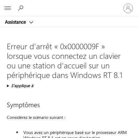
Connect
Microsoft
vous
à
Assistance
votre
compte
Erreur d'arrêt « 0x0000009F »
lorsque vous connectez un clavier
ou une station d'accueil sur un
périphérique dans Windows RT 8.1
S’applique à
Symptômes
Considérez le scénario suivant :
Vous avez un périphérique basé sur le processeur ARM
Windows RT 8.1 est en cours d’exécution.