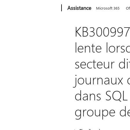
Microsoft
Assistance
Microsoft 365
Of
KB3009974
lente lors
secteur di
journaux d
dans SQL
groupe de 