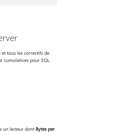
erver
et tous les correctifs de
our cumulatives pour SQL
rs un lecteur dont
Bytes per