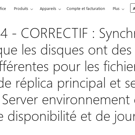
fice
Produits
Appareils
Compte et facturation
Plus
A
 - CORRECTIF : Synchr
que les disques ont des 
fférentes pour les fichie
e réplica principal et 
 Server environnement
disponibilité et de jour