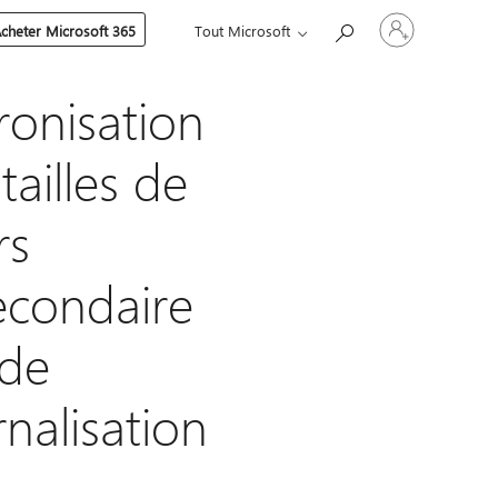
Connectez-
cheter Microsoft 365
Tout Microsoft
vous
à
votre
compte
onisation
tailles de
rs
secondaire
 de
nalisation