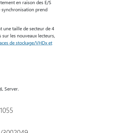
entement en raison des E/S
e synchronisation prend
 une taille de secteur de 4
s sur les nouveaux lecteurs,
aces de stockage/VHDx et
L Server.
11055
p/3002049