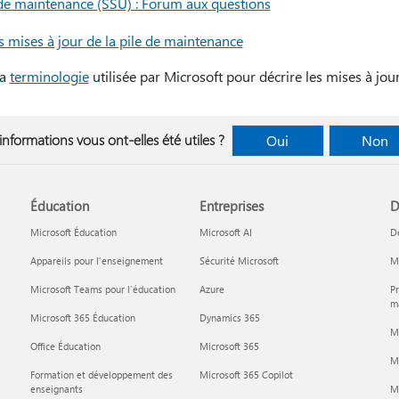
e de maintenance (SSU) : Forum aux questions
mises à jour de la pile de maintenance
la
terminologie
utilisée par Microsoft pour décrire les mises à jour 
informations vous ont-elles été utiles ?
Oui
Non
Éducation
Entreprises
D
Microsoft Éducation
Microsoft AI
D
Appareils pour l’enseignement
Sécurité Microsoft
Mi
Microsoft Teams pour l’éducation
Azure
Pr
ma
Microsoft 365 Éducation
Dynamics 365
M
Office Éducation
Microsoft 365
M
Formation et développement des
Microsoft 365 Copilot
enseignants
Mi