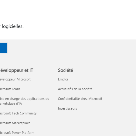
logicielles.
éveloppeur et IT
Société
éveloppeur Microsoft
Emploi
crosoft Learn
Actualités de la société
ise en charge des applications du
Confidentialité chez Microsoft
rketplace d’IA
Investisseurs
icrosoft Tech Community
icrosoft Marketplace
crosoft Power Platform