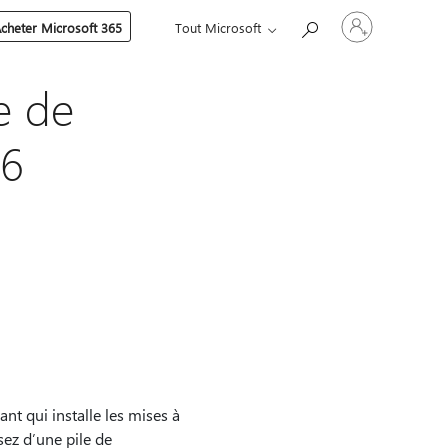
Connectez-
cheter Microsoft 365
Tout Microsoft
vous
à
votre
compte
e de
16
nt qui installe les mises à
ez d’une pile de