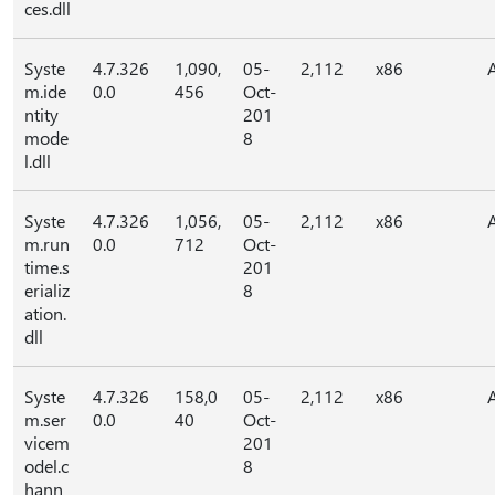
ces.dll
Syste
4.7.326
1,090,
05-
2,112
x86
m.ide
0.0
456
Oct-
ntity
201
mode
8
l.dll
Syste
4.7.326
1,056,
05-
2,112
x86
m.run
0.0
712
Oct-
time.s
201
erializ
8
ation.
dll
Syste
4.7.326
158,0
05-
2,112
x86
m.ser
0.0
40
Oct-
vicem
201
odel.c
8
hann