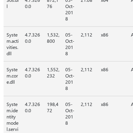
l
0.0
76
Oct-
201
8
Syste
4.7.326
1,532,
05-
2,112
x86
m.acti
0.0
800
Oct-
vities.
201
dll
8
Syste
4.7.326
1,552,
05-
2,112
x86
m.cor
0.0
232
Oct-
e.dll
201
8
Syste
4.7.326
198,4
05-
2,112
x86
m.ide
0.0
72
Oct-
ntity
201
mode
8
l.servi