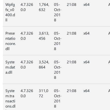
Wpfg
4.7.326
1,764,
05-
21:08
x64
fx_v0
0.0
632
Oct-
400.d
201
ll
8
Prese
4.7.326
3,613,
05-
21:08
x64
ntatio
0.0
456
Oct-
ncore.
201
dll
8
Syste
4.7.326
3,524,
05-
21:08
x64
m.dat
0.0
864
Oct-
a.dll
201
8
Syste
4.7.326
311,0
05-
21:08
x64
m.tra
0.0
72
Oct-
nsacti
201
ons.dl
8