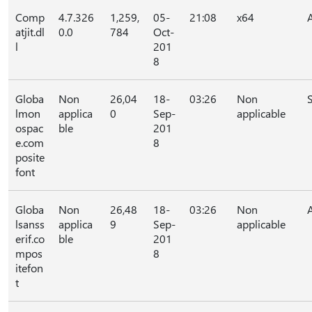
Comp
4.7.326
1,259,
05-
21:08
x64
atjit.dl
0.0
784
Oct-
l
201
8
Globa
Non
26,04
18-
03:26
Non
lmon
applica
0
Sep-
applicable
ospac
ble
201
e.com
8
posite
font
Globa
Non
26,48
18-
03:26
Non
lsanss
applica
9
Sep-
applicable
erif.co
ble
201
mpos
8
itefon
t