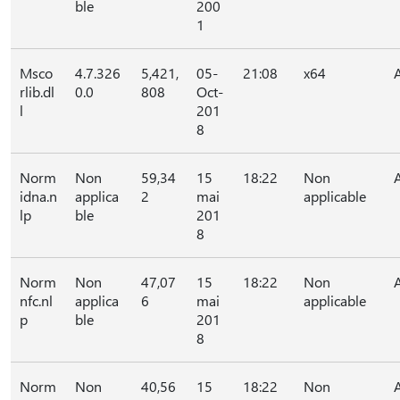
ble
200
1
Msco
4.7.326
5,421,
05-
21:08
x64
rlib.dl
0.0
808
Oct-
l
201
8
Norm
Non
59,34
15
18:22
Non
idna.n
applica
2
mai
applicable
lp
ble
201
8
Norm
Non
47,07
15
18:22
Non
nfc.nl
applica
6
mai
applicable
p
ble
201
8
Norm
Non
40,56
15
18:22
Non