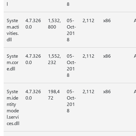
l
8
Syste
4.7.326
1,532,
05-
2,112
x86
m.acti
0.0
800
Oct-
vities.
201
dll
8
Syste
4.7.326
1,552,
05-
2,112
x86
m.cor
0.0
232
Oct-
e.dll
201
8
Syste
4.7.326
198,4
05-
2,112
x86
m.ide
0.0
72
Oct-
ntity
201
mode
8
l.servi
ces.dll