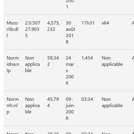
200
1
Msco
2.0.507
4,575,
30
17h31
x64
rlib.dl
27.903
232
août
l
5
201
8
Norm
Non
59,34
24
1,454
Non
idna.n
applica
2
mar
applicable
lp
ble
s
200
6
Norm
Non
45,79
09-
03:34
Non
nfc.nl
applica
4
juin-
applicable
p
ble
200
6
Norm
Non
39,28
09-
03:34
Non