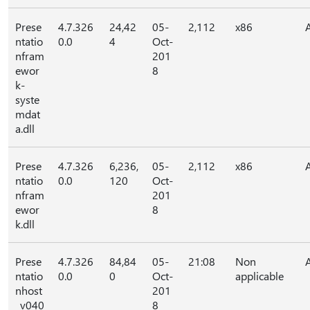
Prese
4.7.326
24,42
05-
2,112
x86
ntatio
0.0
4
Oct-
nfram
201
ewor
8
k-
syste
mdat
a.dll
Prese
4.7.326
6,236,
05-
2,112
x86
ntatio
0.0
120
Oct-
nfram
201
ewor
8
k.dll
Prese
4.7.326
84,84
05-
21:08
Non
ntatio
0.0
0
Oct-
applicable
nhost
201
_v040
8