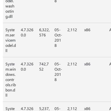
odel.
8
wash
ostin
g.dll
Syste
4.7.326
6,322,
05-
2,112
x86
m.ser
0.0
576
Oct-
vicem
201
odel.d
8
ll
Syste
4.7.326
742,7
05-
2,112
x86
m.win
0.0
52
Oct-
dows.
201
contr
8
ols.rib
bon.d
ll
Syste
4.7.326
5,237,
05-
2,112
x86