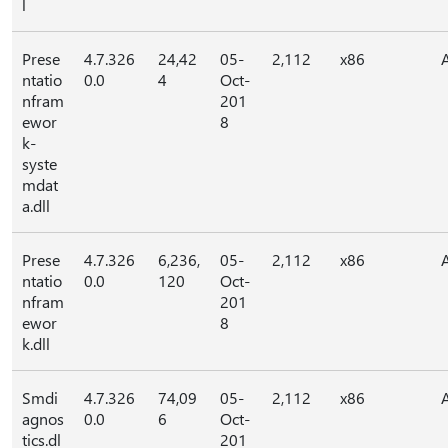
l
Prese
4.7.326
24,42
05-
2,112
x86
ntatio
0.0
4
Oct-
nfram
201
ewor
8
k-
syste
mdat
a.dll
Prese
4.7.326
6,236,
05-
2,112
x86
ntatio
0.0
120
Oct-
nfram
201
ewor
8
k.dll
Smdi
4.7.326
74,09
05-
2,112
x86
agnos
0.0
6
Oct-
tics.dl
201