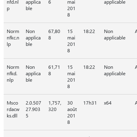
nfd.nl
applica
6
mai
applicable
p
ble
201
8
Norm
Non
67,80
15
18:22
Non
nfkc.n
applica
8
mai
applicable
lp
ble
201
8
Norm
Non
61,71
15
18:22
Non
nfkd.
applica
8
mai
applicable
nlp
ble
201
8
Msco
2.0.507
1,757,
30
17h31
x64
rdacw
27.903
320
août
ks.dll
5
201
8