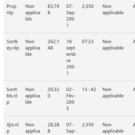
Prcp.
Non
83,74
07-
2,350
Non
nlp
applica
8
Sep-
applicable
ble
200
1
Sortk
Non
262,1
18
07:23
Non
ey.nlp
applica
48
sept
applicable
ble
emb
re
200
1
Sortt
Non
20,32
02-
13 : 42
Non
bls.nl
applica
0
Fév-
applicable
p
ble
200
5
Xjis.nl
Non
28,28
07-
2,350
Non
p
applica
8
Sep-
applicable