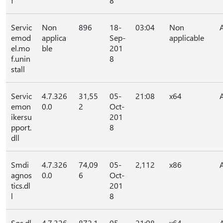
f
8
Servic
Non
896
18-
03:04
Non
emod
applica
Sep-
applicable
el.mo
ble
201
f.unin
8
stall
Servic
4.7.326
31,55
05-
21:08
x64
emon
0.0
2
Oct-
ikersu
201
pport.
8
dll
Smdi
4.7.326
74,09
05-
2,112
x86
agnos
0.0
6
Oct-
tics.dl
201
l
8
Sos.dl
4.7.326
872,1
05-
21:08
x64