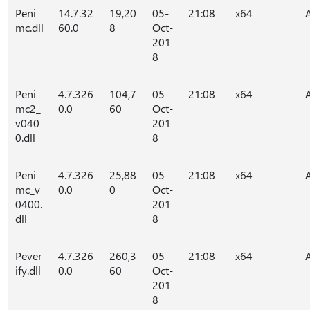
Peni
14.7.32
19,20
05-
21:08
x64
mc.dll
60.0
8
Oct-
201
8
Peni
4.7.326
104,7
05-
21:08
x64
mc2_
0.0
60
Oct-
v040
201
0.dll
8
Peni
4.7.326
25,88
05-
21:08
x64
mc_v
0.0
0
Oct-
0400.
201
dll
8
Pever
4.7.326
260,3
05-
21:08
x64
ify.dll
0.0
60
Oct-
201
8