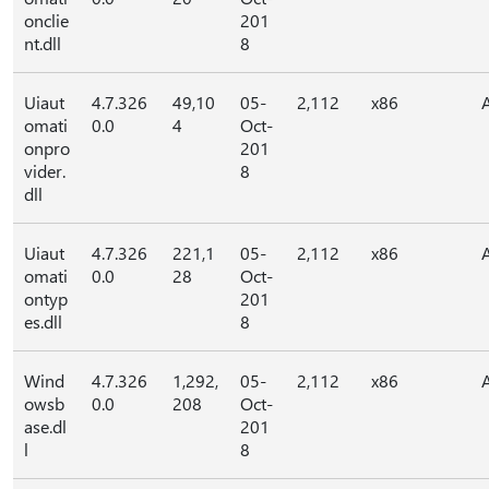
onclie
201
nt.dll
8
Uiaut
4.7.326
49,10
05-
2,112
x86
omati
0.0
4
Oct-
onpro
201
vider.
8
dll
Uiaut
4.7.326
221,1
05-
2,112
x86
omati
0.0
28
Oct-
ontyp
201
es.dll
8
Wind
4.7.326
1,292,
05-
2,112
x86
owsb
0.0
208
Oct-
ase.dl
201
l
8