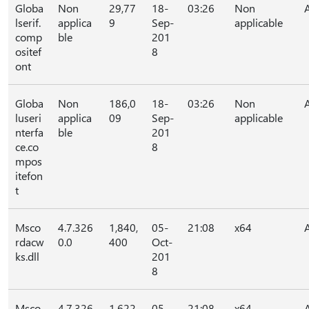
Globa
Non
29,77
18-
03:26
Non
lserif.
applica
9
Sep-
applicable
comp
ble
201
ositef
8
ont
Globa
Non
186,0
18-
03:26
Non
luseri
applica
09
Sep-
applicable
nterfa
ble
201
ce.co
8
mpos
itefon
t
Msco
4.7.326
1,840,
05-
21:08
x64
rdacw
0.0
400
Oct-
ks.dll
201
8
Msco
4.7.326
1,622,
05-
21:08
x64