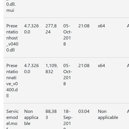
0.dll.
mui
Prese
4.7.326
277,8
05-
21:08
x64
ntatio
0.0
24
Oct-
nhost
201
_v040
8
0.dll
Prese
4.7.326
1,109,
05-
21:08
x64
ntatio
0.0
832
Oct-
nnati
201
ve_v0
8
400.d
ll
Servic
Non
88,38
18-
03:04
Non
emod
applica
3
Sep-
applicable
el.mo
ble
201