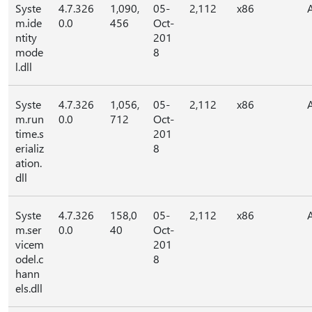
Syste
4.7.326
1,090,
05-
2,112
x86
m.ide
0.0
456
Oct-
ntity
201
mode
8
l.dll
Syste
4.7.326
1,056,
05-
2,112
x86
m.run
0.0
712
Oct-
time.s
201
erializ
8
ation.
dll
Syste
4.7.326
158,0
05-
2,112
x86
m.ser
0.0
40
Oct-
vicem
201
odel.c
8
hann
els.dll