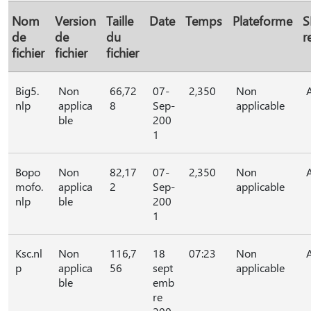
Nom
Version
Taille
Date
Temps
Plateforme
S
de
de
du
r
fichier
fichier
fichier
Big5.
Non
66,72
07-
2,350
Non
nlp
applica
8
Sep-
applicable
ble
200
1
Bopo
Non
82,17
07-
2,350
Non
mofo.
applica
2
Sep-
applicable
nlp
ble
200
1
Ksc.nl
Non
116,7
18
07:23
Non
p
applica
56
sept
applicable
ble
emb
re