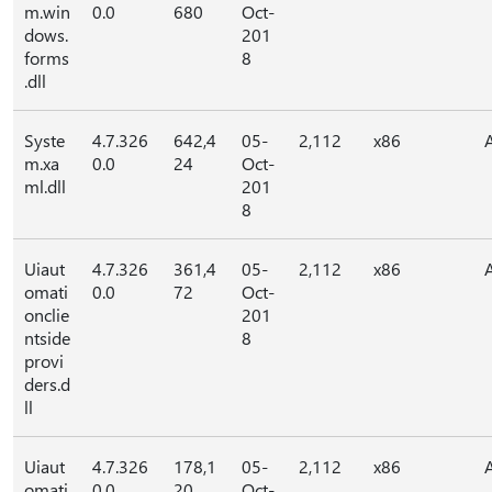
m.win
0.0
680
Oct-
dows.
201
forms
8
.dll
Syste
4.7.326
642,4
05-
2,112
x86
m.xa
0.0
24
Oct-
ml.dll
201
8
Uiaut
4.7.326
361,4
05-
2,112
x86
omati
0.0
72
Oct-
onclie
201
ntside
8
provi
ders.d
ll
Uiaut
4.7.326
178,1
05-
2,112
x86
omati
0.0
20
Oct-