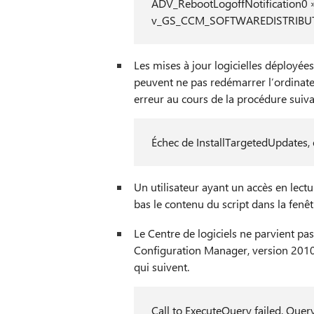
ADV_RebootLogoffNotification0 » 
v_GS_CCM_SOFTWAREDISTRIBUTION
Les mises à jour logicielles déployé
peuvent ne pas redémarrer l’ordinat
erreur au cours de la procédure suiva
Échec de InstallTargetedUpdates
Un utilisateur ayant un accès en lectu
bas le contenu du script dans la fenêtr
Le Centre de logiciels ne parvient pas 
Configuration Manager, version 201
qui suivent.
Call to ExecuteQuery failed, Que