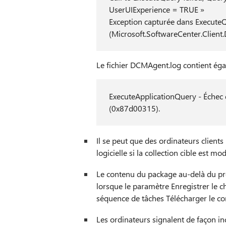
UserUIExperience = TRUE »
Exception capturée dans ExecuteQu
(Microsoft.SoftwareCenter.Clien
Le fichier DCMAgent.log contient éga
ExecuteApplicationQuery - Échec d
(0x87d00315).
Il se peut que des ordinateurs client
logicielle si la collection cible est m
Le contenu du package au-delà du pre
lorsque le paramètre Enregistrer le 
séquence de tâches Télécharger le c
Les ordinateurs signalent de façon i