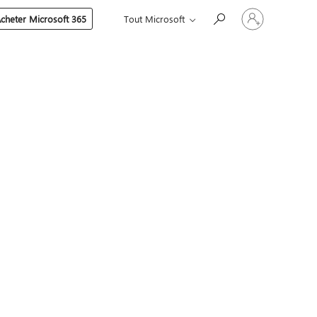
Connectez-
cheter Microsoft 365
Tout Microsoft
vous
à
votre
compte