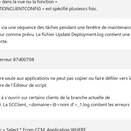
dans la vue ou la fonction «
CLIENTCONFIG » est spécifié plusieurs fois.
es via une séquence des tâches pendant une fenêtre de maintenan
eur comme prévu. Le fichier Update Deployment.log contient une
nte.
, erreur 87d00708
re seule aux applications ne peut pas copier ou faire défiler vers l
e de l’Éditeur de script.
à s’ouvrir sur certains clients de la branche actuelle de
0. La SCClient_<domaine>@<nom d'>_1.log contient les erreurs
ry: « Select * From CCM_Application WHERE