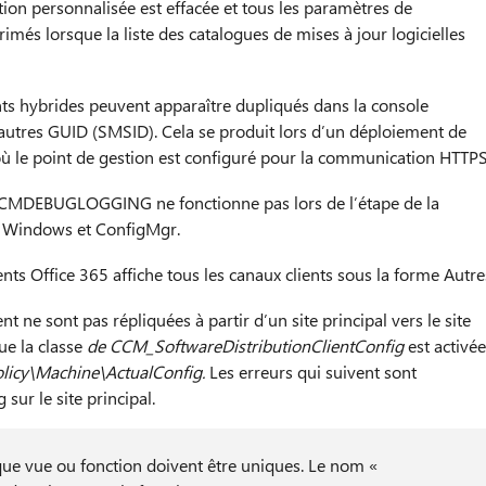
tion personnalisée est effacée et tous les paramètres de
imés lorsque la liste des catalogues de mises à jour logicielles
ints hybrides peuvent apparaître dupliqués dans la console
autres GUID (SMSID). Cela se produit lors d’un déploiement de
 où le point de gestion est configuré pour la communication HTTPS
t CCMDEBUGLOGGING ne fonctionne pas lors de l’étape de la
de Windows et ConfigMgr.
nts Office 365 affiche tous les canaux clients sous la forme Autre
t ne sont pas répliquées à partir d’un site principal vers le site
ue la classe
de CCM_SoftwareDistributionClientConfig
est activée
icy\Machine\ActualConfig.
Les erreurs qui suivent sont
 sur le site principal.
e vue ou fonction doivent être uniques. Le nom «