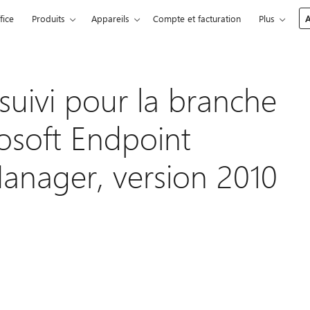
fice
Produits
Appareils
Compte et facturation
Plus
A
 suivi pour la branche
rosoft Endpoint
anager, version 2010