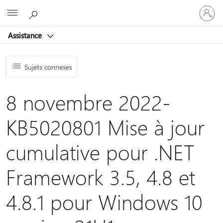
Connect
Microsoft
vous
à
Assistance
votre
compte
Sujets connexes
8 novembre 2022-
KB5020801 Mise à jour
cumulative pour .NET
Framework 3.5, 4.8 et
4.8.1 pour Windows 10