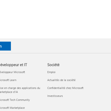
n
éveloppeur et IT
Société
éveloppeur Microsoft
Emploi
crosoft Learn
Actualités de la société
ise en charge des applications du
Confidentialité chez Microsoft
rketplace d’IA
Investisseurs
icrosoft Tech Community
icrosoft Marketplace