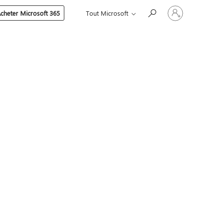
Connectez-
cheter Microsoft 365
Tout Microsoft
vous
à
votre
compte