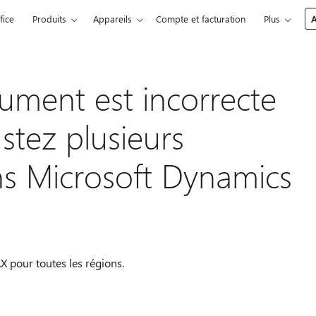
fice
Produits
Appareils
Compte et facturation
Plus
A
ment est incorrecte
stez plusieurs
ns Microsoft Dynamics
X pour toutes les régions.