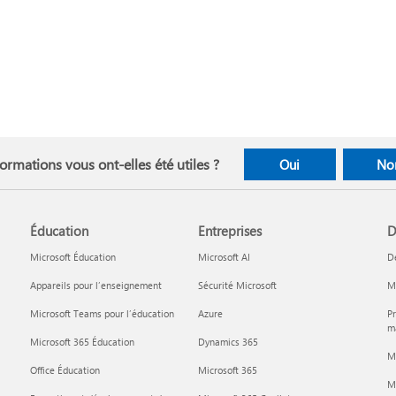
ormations vous ont-elles été utiles ?
Oui
No
Éducation
Entreprises
D
Microsoft Éducation
Microsoft AI
D
Appareils pour l’enseignement
Sécurité Microsoft
Mi
Microsoft Teams pour l’éducation
Azure
Pr
ma
Microsoft 365 Éducation
Dynamics 365
M
Office Éducation
Microsoft 365
M