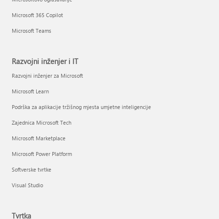
Microsoft 365 Copilot
Microsoft Teams
Razvojni inženjer i IT
Razvojni inženjer za Microsoft
Microsoft Learn
Podrška za aplikacije tržišnog mjesta umjetne inteligencije
Zajednica Microsoft Tech
Microsoft Marketplace
Microsoft Power Platform
Softverske tvrtke
Visual Studio
Tvrtka