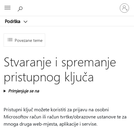
Prijavite
Microsoft
se
u
Podrška
svoj
račun
Povezane teme
Stvaranje i spremanje
pristupnog ključa
Primjenjuje se na
Pristupni ključ možete koristiti za prijavu na osobni
Microsoftov račun ili račun tvrtke/obrazovne ustanove te za
mnoga druga web-mjesta, aplikacije i servise.