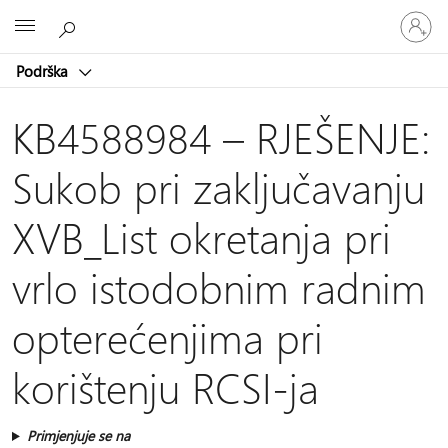
Prijavite
Microsoft
se
u
Podrška
svoj
račun
KB4588984 – RJEŠENJE:
Sukob pri zaključavanju
XVB_List okretanja pri
vrlo istodobnim radnim
opterećenjima pri
korištenju RCSI-ja
Primjenjuje se na