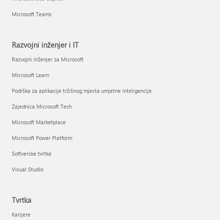
Microsoft Teams
Razvojni inženjer i IT
Razvojni inženjer za Microsoft
Microsoft Learn
Podrška za aplikacije tržišnog mjesta umjetne inteligencije
Zajednica Microsoft Tech
Microsoft Marketplace
Microsoft Power Platform
Softverske tvrtke
Visual Studio
Tvrtka
Karijere