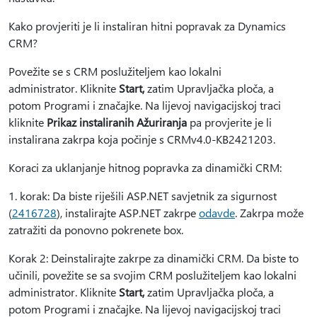
Kako provjeriti je li instaliran hitni popravak za Dynamics
CRM?
Povežite se s CRM poslužiteljem kao lokalni
administrator. Kliknite
Start,
zatim Upravljačka ploča, a
potom Programi i značajke. Na lijevoj navigacijskoj traci
kliknite
Prikaz instaliranih Ažuriranja
pa provjerite je li
instalirana zakrpa koja počinje s CRMv4.0-KB2421203.
Koraci za uklanjanje hitnog popravka za dinamički CRM:
1. korak: Da biste riješili ASP.NET savjetnik za sigurnost
(
2416728
), instalirajte ASP.NET zakrpe
odavde
. Zakrpa može
zatražiti da ponovno pokrenete box.
Korak 2: Deinstalirajte zakrpe za dinamički CRM. Da biste to
učinili, povežite se sa svojim CRM poslužiteljem kao lokalni
administrator. Kliknite
Start,
zatim Upravljačka ploča, a
potom Programi i značajke. Na lijevoj navigacijskoj traci