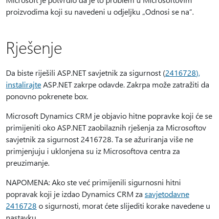
proizvodima koji su navedeni u odjeljku „Odnosi se na“.
Rješenje
Da biste riješili ASP.NET savjetnik za sigurnost (
2416728
),
instalirajte
ASP.NET zakrpe odavde. Zakrpa može zatražiti da
ponovno pokrenete box.
Microsoft Dynamics CRM je objavio hitne popravke koji će se
primijeniti oko ASP.NET zaobilaznih rješenja za Microsoftov
savjetnik za sigurnost 2416728. Ta se ažuriranja više ne
primjenjuju i uklonjena su iz Microsoftova centra za
preuzimanje.
NAPOMENA: Ako ste već primijenili sigurnosni hitni
popravak koji je izdao Dynamics CRM za
savjetodavne
2416728
o sigurnosti, morat ćete slijediti korake navedene u
nastavku.