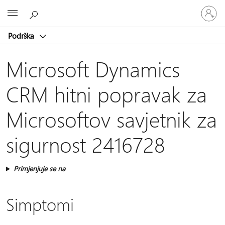
Prijavite
Microsoft
se
u
Podrška
svoj
račun
Microsoft Dynamics
CRM hitni popravak za
Microsoftov savjetnik za
sigurnost 2416728
Primjenjuje se na
Simptomi