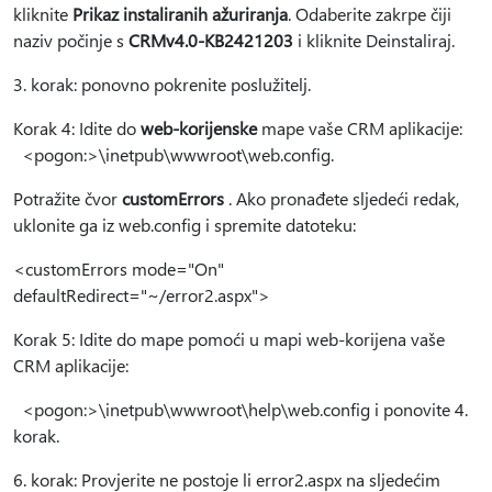
kliknite
Prikaz instaliranih ažuriranja
. Odaberite zakrpe čiji
naziv počinje s
CRMv4.0-KB2421203
i kliknite Deinstaliraj.
3. korak: ponovno pokrenite poslužitelj.
Korak 4: Idite do
web-korijenske
mape vaše CRM aplikacije:
<pogon:>\inetpub\wwwroot\web.config.
Potražite čvor
customErrors
. Ako pronađete sljedeći redak,
uklonite ga iz web.config i spremite datoteku:
<customErrors mode="On"
defaultRedirect="~/error2.aspx">
Korak 5: Idite do mape pomoći u mapi web-korijena vaše
CRM aplikacije:
<pogon:>\inetpub\wwwroot\help\web.config i ponovite 4.
korak.
6. korak: Provjerite ne postoje li error2.aspx na sljedećim