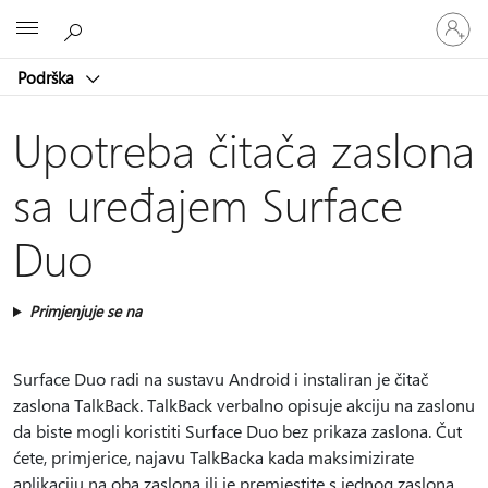
Prijavite
Microsoft
se
u
Podrška
svoj
račun
Upotreba čitača zaslona
sa uređajem Surface
Duo
Primjenjuje se na
Surface Duo radi na sustavu Android i instaliran je čitač
zaslona TalkBack. TalkBack verbalno opisuje akciju na zaslonu
da biste mogli koristiti Surface Duo bez prikaza zaslona. Čut
ćete, primjerice, najavu TalkBacka kada maksimizirate
aplikaciju na oba zaslona ili je premjestite s jednog zaslona