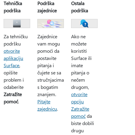
Tehnička
Podrška
Ostala
podrška
zajednice
podrška
Za tehničku
Zajednice
Ako ne
podršku
vam mogu
možete
otvorite
pomoći da
koristiti
aplikaciju
postavite
Surface ili
Surface
,
pitanja i
imate
opišite
čujete se sa
pitanja o
problem i
stručnjacima
nečem
odaberite
s bogatim
drugom,
Zatražite
znanjem.
otvorite
pomoć
.
Pitajte
opciju
zajednicu
.
Zatražite
pomoć
da
biste dobili
drugu