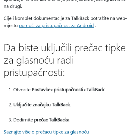
na drugi.
Cijeli komplet dokumentacije za TalkBack potražite na web-
mjestu
pomoći za pristupačnost za Android
.
Da biste uključili prečac tipke
za glasnoću radi
pristupačnosti:
Otvorite
Postavke
>
pristupačnosti
>
TalkBack
.
Uključite značajku TalkBack
.
Dodirnite
prečac TalkBacka
.
Saznajte više o prečacu tipke za glasnoću