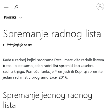
Prijavite
Microsoft
se
u
Podrška
svoj
račun
Spremanje radnog lista
Primjenjuje se na
Kada u radnoj knjizi programa Excel imate više radnih listova,
trebali biste samo jedan radni list spremiti kao zasebnu
radnu knjigu. Pomoću funkcije Premjesti ili Kopiraj spremite
jedan radni list u programu Excel 2016.
Spremanje jednog radnog
lista