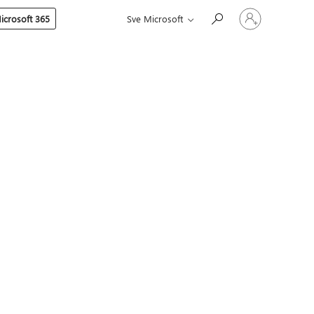
Prijavite
icrosoft 365
Sve Microsoft
se
u
svoj
račun