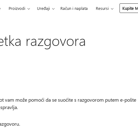
e
Proizvodi
Uređaji
Račun i naplata
Resursi
Kupite M
etka razgovora
lot vam može pomoći da se suoćite s razgovorom putem e-pošte
spravlja.
razgovoru.