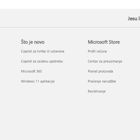
Jesu 
Što je novo
Microsoft Store
Copilot za tvrtke ili ustanove
Profil računa
Copilot za osobnu upotrebu
Centar za preuzimanje
Microsoft 365
Povrat proizvoda
Windows 11 aplikacije
Praćenje narudžbe
Recikliranje