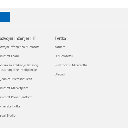
azvojni inženjer i IT
Tvrtka
zvojni inženjer za Microsoft
Karijere
crosoft Learn
O Microsoftu
drška za aplikacije tržišnog
Privatnost u Microsoftu
esta umjetne inteligencije
Ulagači
jednica Microsoft Tech
icrosoft Marketplace
crosoft Power Platform
ftverske tvrtke
sual Studio