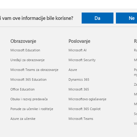
li vam ove informacije bile korisne?
Da
Ne
Obrazovanje
Poslovanje
R
Microsoft Education
Microsoft AI
Ra
Uređaji za obrazovanje
Microsoft Security
Mi
Microsoft Teams za obrazovanje
Azure
Po
mj
Microsoft 365 Education
Dynamics 365
Za
Office Education
Microsoft 365
M
Obuka i razvoj predavača
Microsoftovo oglašavanje
Mi
Ponude za učenike i roditelje
Microsoft 365 Copilot
So
Azure za učenike
Microsoft Teams
Vi