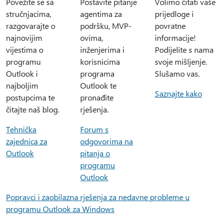
Povežite se sa
Postavite pitanje
Volimo čitati vaše
stručnjacima,
agentima za
prijedloge i
razgovarajte o
podršku, MVP-
povratne
najnovijim
ovima,
informacije!
vijestima o
inženjerima i
Podijelite s nama
programu
korisnicima
svoje mišljenje.
Outlook i
programa
Slušamo vas.
najboljim
Outlook te
Saznajte kako
postupcima te
pronađite
čitajte naš blog.
rješenja.
Tehnička
Forum s
zajednica za
odgovorima na
Outlook
pitanja o
programu
Outlook
Popravci i zaobilazna rješenja za nedavne probleme u
programu Outlook za Windows