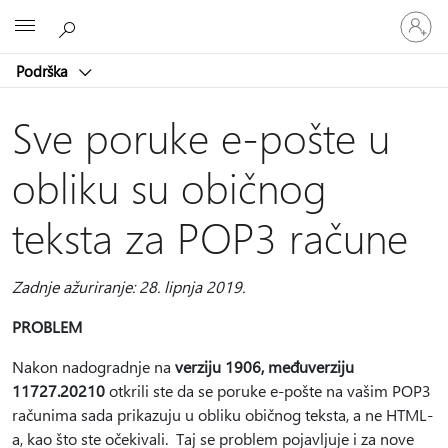
Prijavite
Microsoft
se
u
Podrška
svoj
račun
Sve poruke e-pošte u
obliku su običnog
teksta za POP3 račune
Zadnje ažuriranje: 28. lipnja 2019.
PROBLEM
Nakon nadogradnje na
verziju 1906, međuverziju
11727.20210
otkrili ste da se poruke e-pošte na vašim POP3
računima sada prikazuju u obliku običnog teksta, a ne HTML-
a, kao što ste očekivali. Taj se problem pojavljuje i za nove