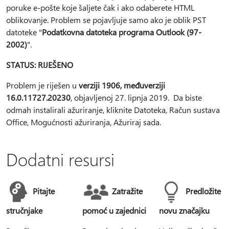
poruke e-pošte koje šaljete čak i ako odaberete HTML
oblikovanje. Problem se pojavljuje samo ako je oblik PST
datoteke "
Podatkovna datoteka programa Outlook (97-
2002)
".
STATUS: RIJEŠENO
Problem je riješen u
verziji 1906, međuverziji
16.0.11727.20230
, objavljenoj 27. lipnja 2019. Da biste
odmah instalirali ažuriranje, kliknite Datoteka, Račun sustava
Office, Mogućnosti ažuriranja, Ažuriraj sada.
Dodatni resursi
Pitajte
Zatražite
Predložite
stručnjake
pomoć u zajednici
novu značajku