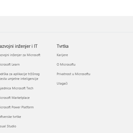
azvojni inženjer i IT
Tvrtka
zvojni inženjer za Microsoft
Karijere
crosoft Learn
O Microsoftu
drška za aplikacije tržišnog
Privatnost u Microsoftu
esta umjetne inteligencije
Ulagači
jednica Microsoft Tech
icrosoft Marketplace
crosoft Power Platform
ftverske tvrtke
sual Studio