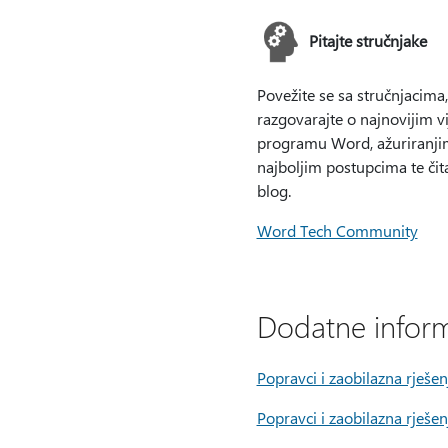
Pitajte stručnjake
Povežite se sa stručnjacima,
razgovarajte o najnovijim v
programu Word, ažuriranji
najboljim postupcima te čit
blog.
Word Tech Community
Dodatne inform
Popravci i zaobilazna rješ
Popravci i zaobilazna rješ