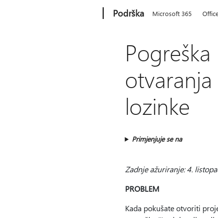
Microsoft
Podrška
Microsoft 365
Offic
Pogreška "
otvaranja
lozinke
Primjenjuje se na
Zadnje ažuriranje: 4. listop
PROBLEM
Kada pokušate otvoriti proj