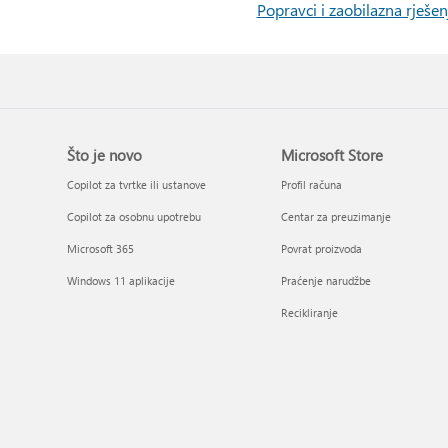
Popravci i zaobilazna rješ
Što je novo
Microsoft Store
Copilot za tvrtke ili ustanove
Profil računa
Copilot za osobnu upotrebu
Centar za preuzimanje
Microsoft 365
Povrat proizvoda
Windows 11 aplikacije
Praćenje narudžbe
Recikliranje