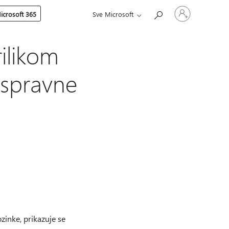
Prijavite
icrosoft 365
Sve Microsoft
se
u
svoj
račun
rilikom
ispravne
zinke, prikazuje se