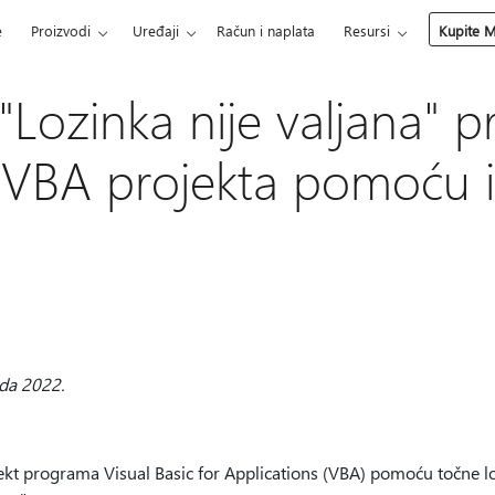
e
Proizvodi
Uređaji
Račun i naplata
Resursi
Kupite M
Lozinka nije valjana" p
 VBA projekta pomoću 
ada 2022.
ekt programa Visual Basic for Applications (VBA) pomoću točne lo