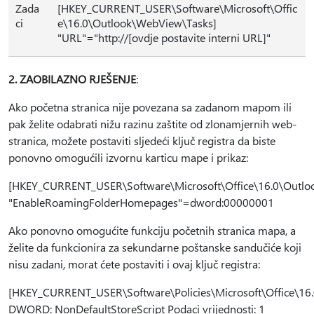
Zada
[HKEY_CURRENT_USER\Software\Microsoft\Offic
ci
e\16.0\Outlook\WebView\Tasks]
"URL"="http://[ovdje postavite interni URL]"
2. ZAOBILAZNO RJEŠENJE
:
Ako početna stranica nije povezana sa zadanom mapom ili
pak želite odabrati nižu razinu zaštite od zlonamjernih web-
stranica, možete postaviti sljedeći ključ registra da biste
ponovno omogućili izvornu karticu mape i prikaz:
[HKEY_CURRENT_USER\Software\Microsoft\Office\16.0\Outloo
"EnableRoamingFolderHomepages"=dword:00000001
Ako ponovno omogućite funkciju početnih stranica mapa, a
želite da funkcionira za sekundarne poštanske sandučiće koji
nisu zadani, morat ćete postaviti i ovaj ključ registra:
[HKEY_CURRENT_USER\Software\Policies\Microsoft\Office\16.
DWORD: NonDefaultStoreScript Podaci vrijednosti: 1