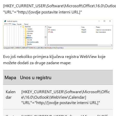
[HKEY_CURRENT_USER\Software\Microsoft\Office\16.0\Outlo
"URL"="http://[ovdje postavite interni URL]"
Evo još nekoliko primjera ključeva registra WebView koje
možete dodati za druge zadane mape:
Mapa
Unos u registru
Kalen
[HKEY_CURRENT_USER\Software\Microsoft\Offic
dar
e\16.0\Outlook\WebView\Calendar]
"URL"="http://[ovdje postavite interni URL]"