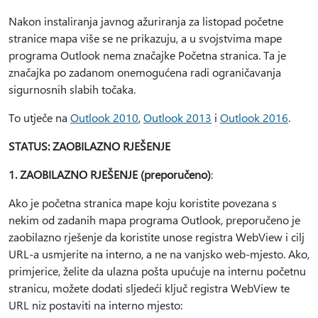
Nakon instaliranja javnog ažuriranja za listopad početne
stranice mapa više se ne prikazuju, a u svojstvima mape
programa Outlook nema značajke Početna stranica. Ta je
značajka po zadanom onemogućena radi ograničavanja
sigurnosnih slabih točaka.
To utječe na
Outlook 2010
,
Outlook 2013
i
Outlook 2016
.
STATUS: ZAOBILAZNO RJEŠENJE
1. ZAOBILAZNO RJEŠENJE (preporučeno)
:
Ako je početna stranica mape koju koristite povezana s
nekim od zadanih mapa programa Outlook, preporučeno je
zaobilazno rješenje da koristite unose registra WebView i cilj
URL-a usmjerite na interno, a ne na vanjsko web-mjesto. Ako,
primjerice, želite da ulazna pošta upućuje na internu početnu
stranicu, možete dodati sljedeći ključ registra WebView te
URL niz postaviti na interno mjesto: