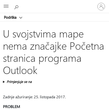
Prijavite
Microsoft
se
u
Podrška
svoj
račun
U svojstvima mape
nema značajke Početna
stranica programa
Outlook
Primjenjuje se na
Zadnje ažuriranje: 25. listopada 2017.
PROBLEM