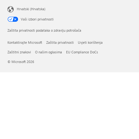
Hrvatski (Hrvatska)
Vaši izbori privatnosti
Zaštita privatnosti podataka o zdravlju potrošača
Kontaktirajte Microsoft
Zaštita privatnosti
Uvjeti korištenja
Zaštitni znakovi
O našim oglasima
EU Compliance DoCs
© Microsoft 2026