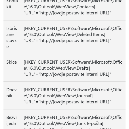
Konta
[HKEY_CURRENT_USER\Software\Microsoft\Offic
kti
e\16.0\Outlook\WebView\Contacts]
"URL"="http://[ovdje postavite interni URL]"
Izbris
[HKEY_CURRENT_USER\Software\Microsoft\Offic
ane
e\16.0\Outlook\WebView\Deleted Items]
stavk
"URL"="http://[ovdje postavite interni URL]"
e
Skice
[HKEY_CURRENT_USER\Software\Microsoft\Offic
e\16.0\Outlook\WebView\Drafts]
"URL"="http://[ovdje postavite interni URL]"
Dnev
[HKEY_CURRENT_USER\Software\Microsoft\Offic
nik
e\16.0\Outlook\WebView\Journal]
"URL"="http://[ovdje postavite interni URL]"
Bezvr
[HKEY_CURRENT_USER\Software\Microsoft\Offic
ijedn
e\16.0\Outlook\WebView\Junk E-pošta]