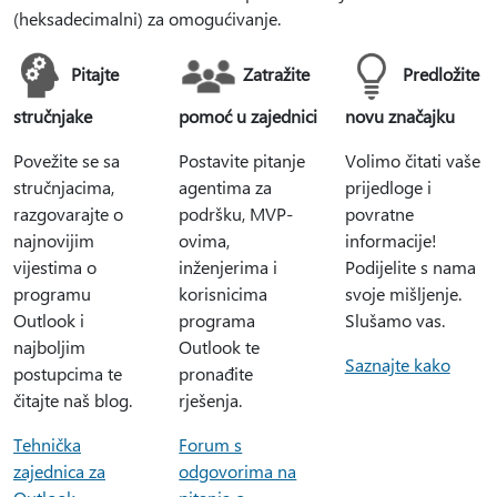
(heksadecimalni) za omogućivanje.
Pitajte
Zatražite
Predložite
stručnjake
pomoć u zajednici
novu značajku
Povežite se sa
Postavite pitanje
Volimo čitati vaše
stručnjacima,
agentima za
prijedloge i
razgovarajte o
podršku, MVP-
povratne
najnovijim
ovima,
informacije!
vijestima o
inženjerima i
Podijelite s nama
programu
korisnicima
svoje mišljenje.
Outlook i
programa
Slušamo vas.
najboljim
Outlook te
Saznajte kako
postupcima te
pronađite
čitajte naš blog.
rješenja.
Tehnička
Forum s
zajednica za
odgovorima na