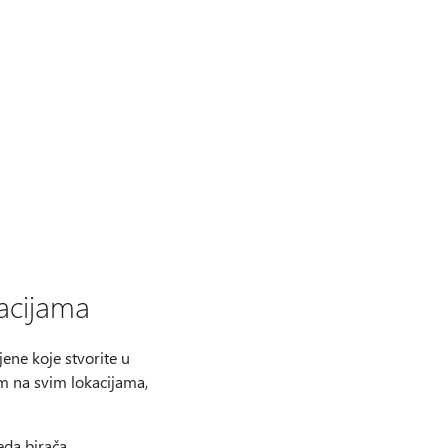
acijama
ene koje stvorite u
 na svim lokacijama,
da birača.