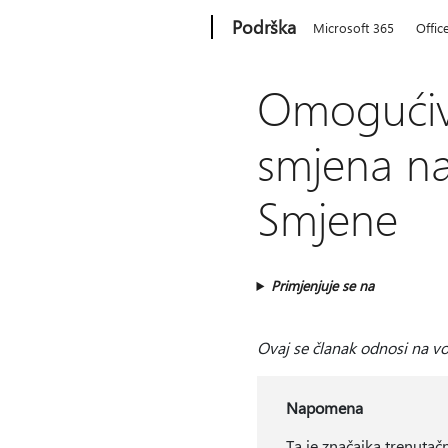
Microsoft
Podrška
Microsoft 365
Offic
Omogućiva
smjena na 
Smjene
Primjenjuje se na
Ovaj se članak odnosi na vod
Napomena
Ta je značajka trenuta