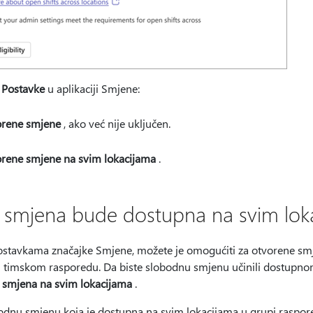
i
Postavke
u aplikaciji Smjene:
rene smjene
, ako već nije uključen.
rene smjene na svim lokacijama
.
 smjena bude dostupna na svim lok
postavkama značajke Smjene, možete je omogućiti za otvorene smj
timskom rasporedu. Da biste slobodnu smjenu učinili dostupnom
 smjena na svim lokacijama
.
odnu smjenu koja je dostupna na svim lokacijama u grupi raspore