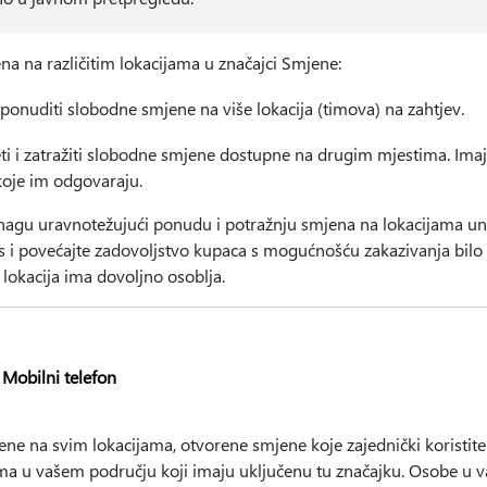
a na različitim lokacijama u značajci Smjene:
onuditi slobodne smjene na više lokacija (timova) na zahtjev.
ti i zatražiti slobodne smjene dostupne na drugim mjestima. Imaj
oje im odgovaraju.
snagu uravnotežujući ponudu i potražnju smjena na lokacijama un
as i povećajte zadovoljstvo kupaca s mogućnošću zakazivanja bil
 lokacija ima dovoljno osoblja.
Mobilni telefon
ene na svim lokacijama, otvorene smjene koje zajednički koristi
a u vašem području koji imaju uključenu tu značajku. Osobe u v