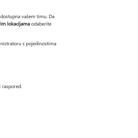
i dostupna vašem timu. Da
im lokacijama
odaberite
ministratoru s pojedinostima
i raspored.