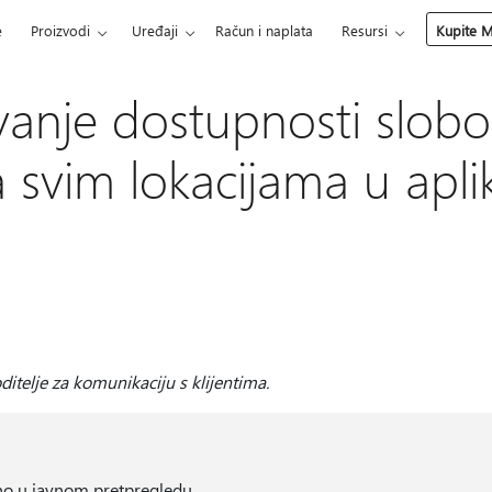
e
Proizvodi
Uređaji
Račun i naplata
Resursi
Kupite M
nje dostupnosti slobo
svim lokacijama u aplik
itelje za komunikaciju s klijentima.
čno u javnom pretpregledu.