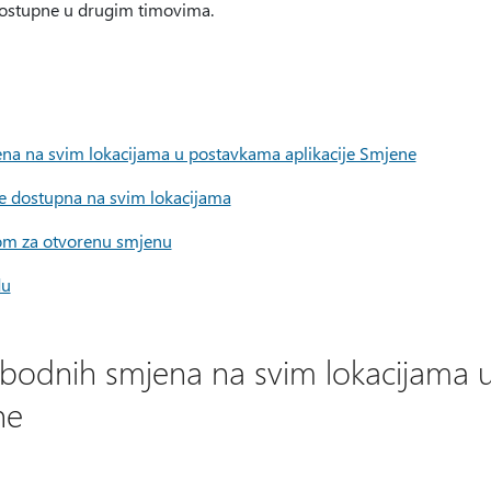
dostupne u drugim timovima.
ena na svim lokacijama u postavkama aplikacije Smjene
 dostupna na svim lokacijama
evom za otvorenu smjenu
du
lobodnih smjena na svim lokacijama
ne