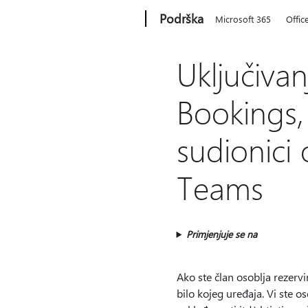
Microsoft
Podrška
Microsoft 365
Offic
Uključivan
Bookings,
sudionici 
Teams
Primjenjuje se na
Ako ste član osoblja rezervi
bilo kojeg uređaja. Vi ste o