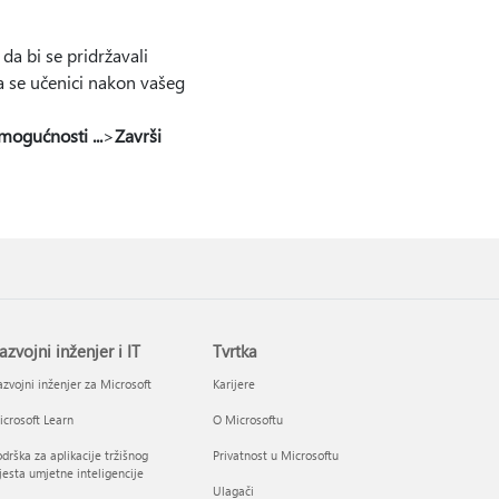
da bi se pridržavali
da se učenici nakon vašeg
ogućnosti ...
>
Završi
azvojni inženjer i IT
Tvrtka
zvojni inženjer za Microsoft
Karijere
crosoft Learn
O Microsoftu
drška za aplikacije tržišnog
Privatnost u Microsoftu
esta umjetne inteligencije
Ulagači