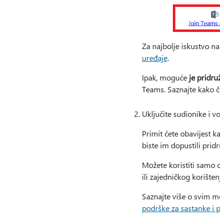
Za najbolje iskustvo n
uređaje
.
Ipak, moguće
je pridru
Teams. Saznajte kako č
Uključite sudionike i v
Primit ćete obavijest k
biste im dopustili pridr
Možete koristiti samo 
ili zajedničkog korište
Saznajte više o svim m
podrške za sastanke i 