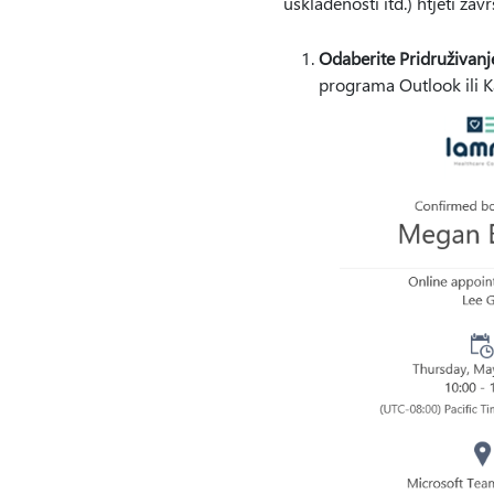
usklađenosti itd.) htjeti za
Odaberite Pridruživanj
programa Outlook ili K