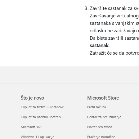
Završite sastanak za s
Završavanje virtualnog 
sastanaka s vanjskim su
odlaska ne zadržavaju u
Da biste završili sastan
sastanak.
Zatražit će se da potvr
Što je novo
Microsoft Store
Copilot za tvrtke ili ustanove
Profil računa
Copilot za osobnu upotrebu
Centar za preuzimanje
Microsoft 365
Povrat proizvoda
Windows 11 aplikacije
Praćenje narudžbe