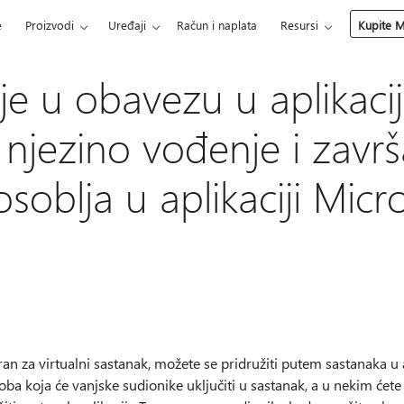
e
Proizvodi
Uređaji
Račun i naplata
Resursi
Kupite M
je u obavezu u aplikacij
 njezino vođenje i zavr
osoblja u aplikaciji Micr
ran za virtualni sastanak, možete se pridružiti putem sastanaka u 
soba koja će vanjske sudionike uključiti u sastanak, a u nekim ćet