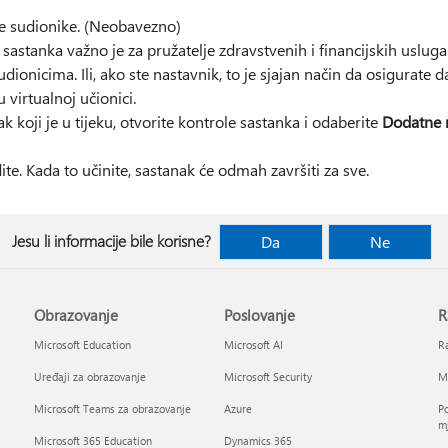
ve sudionike. (Neobavezno)
sastanka važno je za pružatelje zdravstvenih i financijskih usluga 
dionicima. Ili, ako ste nastavnik, to je sjajan način da osigurate 
 virtualnoj učionici.
ak koji je u tijeku, otvorite kontrole sastanka i odaberite
Dodatne m
dite. Kada to učinite, sastanak će odmah završiti za sve.
Jesu li informacije bile korisne?
Da
Ne
Obrazovanje
Poslovanje
R
Microsoft Education
Microsoft AI
Ra
Uređaji za obrazovanje
Microsoft Security
Mi
Microsoft Teams za obrazovanje
Azure
Po
mj
Microsoft 365 Education
Dynamics 365