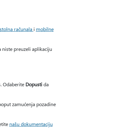
stolna računala
i
mobilne
niste preuzeli aplikaciju
s. Odaberite
Dopusti
da
, poput zamućenja pozadine
etite
našu dokumentaciju