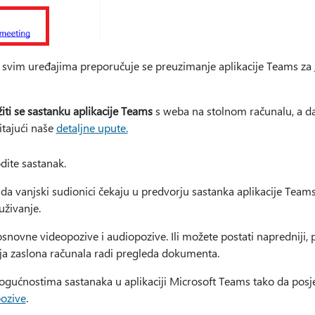
a svim uređajima preporučuje se preuzimanje aplikacije Teams za
žiti se sastanku aplikacije Teams
s weba na stolnom računalu, a da 
itajući naše
detaljne upute.
odite sastanak.
ada vanjski sudionici čekaju u predvorju sastanka aplikacije Team
uživanje.
osnovne videopozive i audiopozive. Ili možete postati napredniji
nja zaslona računala radi pregleda dokumenta.
ogućnostima sastanaka u aplikaciji Microsoft Teams tako da posj
pozive
.