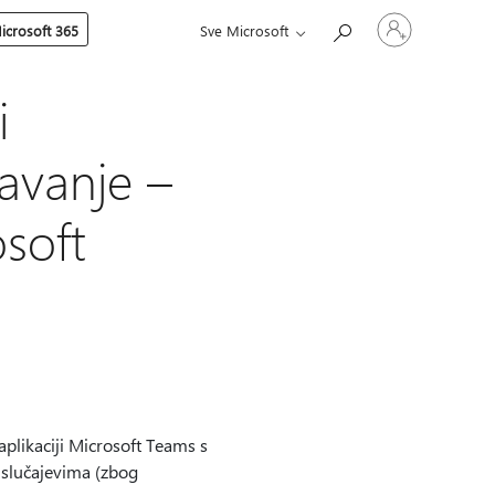
Prijavite
icrosoft 365
Sve Microsoft
se
u
svoj
račun
i
šavanje –
osoft
aplikaciji Microsoft Teams s
e slučajevima (zbog