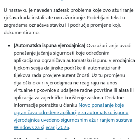
U nastavku je naveden sažetak problema koje ovo ažuriranje
rješava kada instalirate ovo ažuriranje. Podebljani tekst u
zagradama označava stavku ili područje promjene koju
dokumentiramo.
[Automatska ispuna vjerodajnica]
Ovo ažuriranje uvodi
ponašanje jačanja sigurnosti koje određenim
aplikacijama ograničava automatsku ispunu vjerodajnica
tijekom sesija daljinske podrške ili automatiziranih
tijekova rada provjere autentičnosti. Uz tu promjenu
dijaloški okviri vjerodajnica ne reagiraju na unos
virtualne tipkovnice s udaljene radne površine ili alata ili
aplikacija za zajedničko korištenje zaslona. Dodatne
informacije potražite u članku
Novo ponašanje koje
ograničava određene aplikacije za automatsku ispunu
vjerodajnica uvedeno sigurnosnim ažuriranjem sustava
Windows za siječanj 2026
.