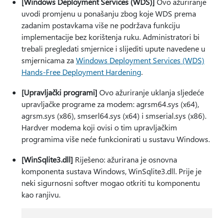
[Windows Deployment Services (WDS)]
Ovo ažuriranje
uvodi promjenu u ponašanju zbog koje WDS prema
zadanim postavkama više ne podržava funkciju
implementacije bez korištenja ruku. Administratori bi
trebali pregledati smjernice i slijediti upute navedene u
smjernicama za
Windows Deployment Services (WDS)
Hands-Free Deployment Hardening
.
[Upravljački programi]
Ovo ažuriranje uklanja sljedeće
upravljačke programe za modem: agrsm64.sys (x64),
agrsm.sys (x86), smserl64.sys (x64) i smserial.sys (x86).
Hardver modema koji ovisi o tim upravljačkim
programima više neće funkcionirati u sustavu Windows.
[WinSqlite3.dll]
Riješeno: ažurirana je osnovna
komponenta sustava Windows, WinSqlite3.dll. Prije je
neki sigurnosni softver mogao otkriti tu komponentu
kao ranjivu.