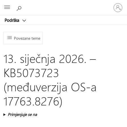
Prijavite
Microsoft
se
u
Podrška
svoj
račun
Povezane teme
13. siječnja 2026. –
KB5073723
(međuverzija OS-a
17763.8276)
Primjenjuje se na