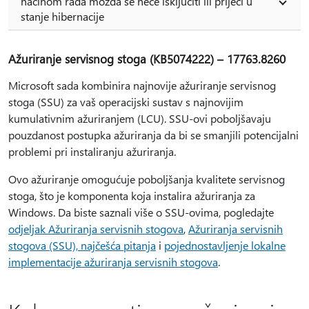
načinom rada možda se neće isključiti ili prijeći u
stanje hibernacije
Ažuriranje servisnog stoga (KB5074222) – 17763.8260
Microsoft sada kombinira najnovije ažuriranje servisnog
stoga (SSU) za vaš operacijski sustav s najnovijim
kumulativnim ažuriranjem (LCU). SSU-ovi poboljšavaju
pouzdanost postupka ažuriranja da bi se smanjili potencijalni
problemi pri instaliranju ažuriranja.
Ovo ažuriranje omogućuje poboljšanja kvalitete servisnog
stoga, što je komponenta koja instalira ažuriranja za
Windows. Da biste saznali više o SSU-ovima, pogledajte
odjeljak Ažuriranja servisnih stogova
,
Ažuriranja servisnih
stogova (SSU), najčešća pitanja
i
pojednostavljenje lokalne
implementacije ažuriranja servisnih stogova
.