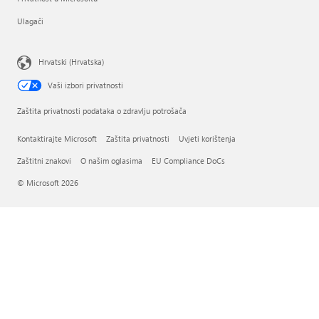
Ulagači
Hrvatski (Hrvatska)
Vaši izbori privatnosti
Zaštita privatnosti podataka o zdravlju potrošača
Kontaktirajte Microsoft
Zaštita privatnosti
Uvjeti korištenja
Zaštitni znakovi
O našim oglasima
EU Compliance DoCs
© Microsoft 2026