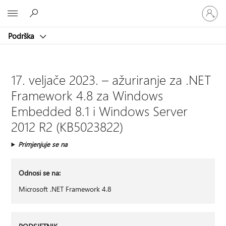
Prijavite
Microsoft
se
u
Podrška
svoj
račun
17. veljače 2023. – ažuriranje za .NET
Framework 4.8 za Windows
Embedded 8.1 i Windows Server
2012 R2 (KB5023822)
Primjenjuje se na
Odnosi se na:
Microsoft .NET Framework 4.8