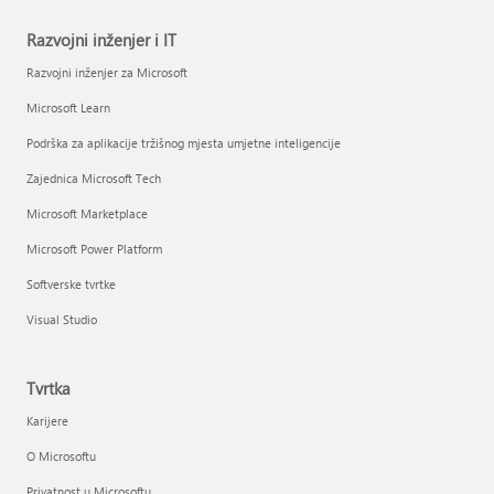
Razvojni inženjer i IT
Razvojni inženjer za Microsoft
Microsoft Learn
Podrška za aplikacije tržišnog mjesta umjetne inteligencije
Zajednica Microsoft Tech
Microsoft Marketplace
Microsoft Power Platform
Softverske tvrtke
Visual Studio
Tvrtka
Karijere
O Microsoftu
Privatnost u Microsoftu