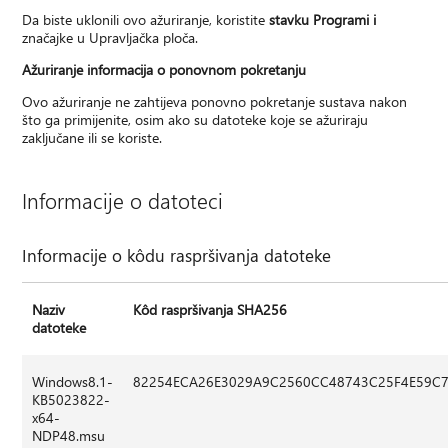
Da biste uklonili ovo ažuriranje, koristite
stavku Programi i
značajke u Upravljačka ploča.
Ažuriranje informacija o ponovnom pokretanju
Ovo ažuriranje ne zahtijeva ponovno pokretanje sustava nakon
što ga primijenite, osim ako su datoteke koje se ažuriraju
zaključane ili se koriste.
Informacije o datoteci
Informacije o kôdu raspršivanja datoteke
Naziv
Kôd raspršivanja SHA256
datoteke
Windows8.1-
82254ECA26E3029A9C2560CC48743C25F4E59C
KB5023822-
x64-
NDP48.msu