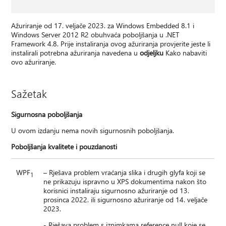
Ažuriranje od 17. veljače 2023. za Windows Embedded 8.1 i
Windows Server 2012 R2 obuhvaća poboljšanja u .NET
Framework 4.8. Prije instaliranja ovog ažuriranja provjerite jeste li
instalirali potrebna ažuriranja navedena u
odjeljku
Kako nabaviti
ovo ažuriranje.
Sažetak
Sigurnosna poboljšanja
U ovom izdanju nema novih sigurnosnih poboljšanja.
Poboljšanja kvalitete i pouzdanosti
WPF
– Rješava problem vraćanja slika i drugih glyfa koji se
1
ne prikazuju ispravno u XPS dokumentima nakon što
korisnici instaliraju sigurnosno ažuriranje od 13.
prosinca 2022. ili sigurnosno ažuriranje od 14. veljače
2023.
- Rješava problem s iznimkama reference null koje se