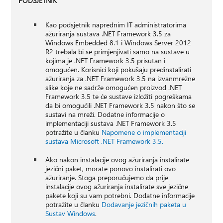
PODSJETNIK
Kao podsjetnik naprednim IT administratorima
ažuriranja sustava .NET Framework 3.5 za
Windows Embedded 8.1 i Windows Server 2012
R2 trebala bi se primjenjivati samo na sustave u
kojima je .NET Framework 3.5 prisutan i
omogućen. Korisnici koji pokušaju predinstalirati
ažuriranja za .NET Framework 3.5 na izvanmrežne
slike koje ne sadrže omogućen proizvod .NET
Framework 3.5 te će sustave izložiti pogreškama
da bi omogućili .NET Framework 3.5 nakon što se
sustavi na mreži. Dodatne informacije o
implementaciji sustava .NET Framework 3.5
potražite u članku
Napomene o implementaciji
sustava Microsoft .NET Framework 3.5.
Ako nakon instalacije ovog ažuriranja instalirate
jezični paket, morate ponovo instalirati ovo
ažuriranje. Stoga preporučujemo da prije
instalacije ovog ažuriranja instalirate sve jezične
pakete koji su vam potrebni. Dodatne informacije
potražite u članku
Dodavanje jezičnih paketa u
Sustav Windows
.