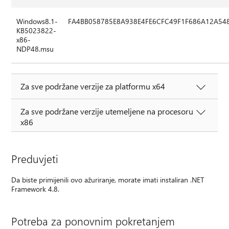
Windows8.1-
FA4BB058785E8A938E4FE6CFC49F1F686A12A54
KB5023822-
x86-
NDP48.msu
Za sve podržane verzije za platformu x64
Za sve podržane verzije utemeljene na procesoru
x86
Preduvjeti
Da biste primijenili ovo ažuriranje, morate imati instaliran .NET
Framework 4.8.
Potreba za ponovnim pokretanjem