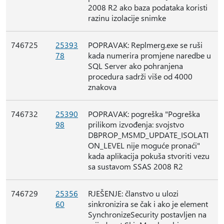
2008 R2 ako baza podataka koristi
razinu izolacije snimke
746725
25393
POPRAVAK: Replmerg.exe se ruši
78
kada numerira promjene naredbe u
SQL Server ako pohranjena
procedura sadrži više od 4000
znakova
746732
25390
POPRAVAK: pogreška "Pogreška
98
prilikom izvođenja: svojstvo
DBPROP_MSMD_UPDATE_ISOLATI
ON_LEVEL nije moguće pronaći"
kada aplikacija pokuša stvoriti vezu
sa sustavom SSAS 2008 R2
746729
25356
RJEŠENJE: članstvo u ulozi
60
sinkronizira se čak i ako je element
SynchronizeSecurity postavljen na