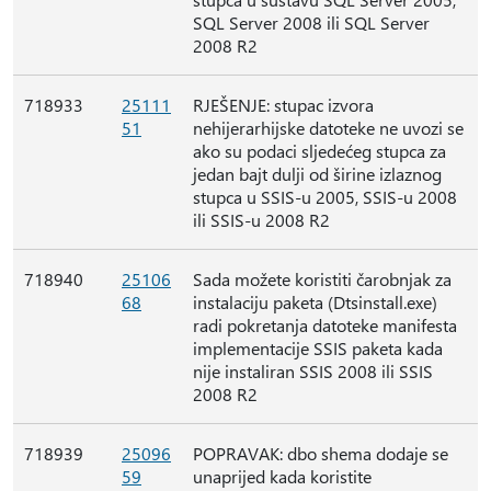
SQL Server 2008 ili SQL Server
2008 R2
718933
25111
RJEŠENJE: stupac izvora
51
nehijerarhijske datoteke ne uvozi se
ako su podaci sljedećeg stupca za
jedan bajt dulji od širine izlaznog
stupca u SSIS-u 2005, SSIS-u 2008
ili SSIS-u 2008 R2
718940
25106
Sada možete koristiti čarobnjak za
68
instalaciju paketa (Dtsinstall.exe)
radi pokretanja datoteke manifesta
implementacije SSIS paketa kada
nije instaliran SSIS 2008 ili SSIS
2008 R2
718939
25096
POPRAVAK: dbo shema dodaje se
59
unaprijed kada koristite