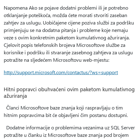
Napomena Ako se pojave dodatni problemi ili je potrebno
otklanjanje poteškoća, možda ćete morati stvoriti zaseban
zahtjev za uslugu. Uobičajene cijene poziva službi za podršku
primjenjuju se na dodatna pitanja i probleme koje nemaju
veze s ovim konkretnim paketom kumulativnog ažuriranja.
Cjelovit popis telefonskih brojeva Microsoftove službe za
korisnike i podršku ili stvaranje zasebnog zahtjeva za uslugu
potražite na sljedećem Microsoftovu web-mjestu:
http://support.microsoft.com/contactus/?ws=support
Hitni popravci obuhvaćeni ovim paketom kumulativnog
ažuriranja
Članci Microsoftove baze znanja koji raspravljaju o tim
hitnim popravcima bit će objavljeni čim postanu dostupni.
Dodatne informacije o problemima vezanima uz SQL Server
potražite u članku iz Microsoftove baze znanja pod brojem