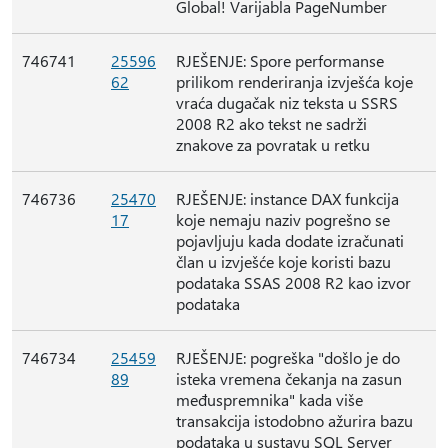
Global! Varijabla PageNumber
746741
25596
RJEŠENJE: Spore performanse
62
prilikom renderiranja izvješća koje
vraća dugačak niz teksta u SSRS
2008 R2 ako tekst ne sadrži
znakove za povratak u retku
746736
25470
RJEŠENJE: instance DAX funkcija
17
koje nemaju naziv pogrešno se
pojavljuju kada dodate izračunati
član u izvješće koje koristi bazu
podataka SSAS 2008 R2 kao izvor
podataka
746734
25459
RJEŠENJE: pogreška "došlo je do
89
isteka vremena čekanja na zasun
međuspremnika" kada više
transakcija istodobno ažurira bazu
podataka u sustavu SQL Server