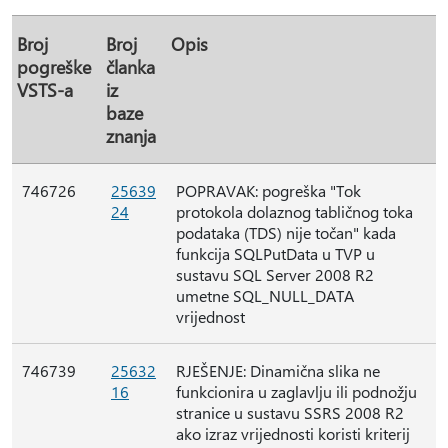
Broj
Broj
Opis
pogreške
članka
VSTS-a
iz
baze
znanja
746726
25639
POPRAVAK: pogreška "Tok
24
protokola dolaznog tabličnog toka
podataka (TDS) nije točan" kada
funkcija SQLPutData u TVP u
sustavu SQL Server 2008 R2
umetne SQL_NULL_DATA
vrijednost
746739
25632
RJEŠENJE: Dinamična slika ne
16
funkcionira u zaglavlju ili podnožju
stranice u sustavu SSRS 2008 R2
ako izraz vrijednosti koristi kriterij