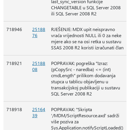
last_sync_version funkcije
CHANGETABLE u SQL Server 2008
ili SQL Server 2008 R2
718946
25188
RJEŠENJE: MDX upit neispravno
76
vraća vrijednosti NULL ili 0 za neke
mjere ako se na osi retka u sustavu
SSAS 2008 R2 koristi izračunati član
718921
25188
POPRAVAK: pogreška "Izraz:
08
(pCopySrc - naredba) <= (int)
cmdLength" prilikom dodavanja
stupca u tablicu objavljenu u
transakcijskoj publikaciji u sustavu
SQL Server 2008 R2
718918
25164
POPRAVAK: "Skripta
39
'/MDM/ScriptResource.axd' sadrži
više poziva za
Sys.Application.notifyScriptLoaded()