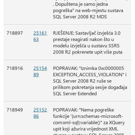
. Dopuštena je samo jedna
pogreška" na web-mjestu sustava
SQL Server 2008 R2 MDS
718897
25161
RJEŠENJE: Sastavljač izvješća 3.0
63
prestaje reagirati nakon što u
modelu izvješća u sustavu SSRS
2008 R2 pokrenete upit više puta
718916
25154
POPRAVAK: "Iznimka 0xc0000005
89
EXCEPTION_ACCESS_VIOLATION" i
SQL Server 2008 R2 ruše se
prilikom pokretanja sesije događaja
SQL Server Extended
718949
25152
POPRAVAK: "Nema pogreške
86
funkcije '{urn:schemas-microsoft-
com:xml-sql}:variable()" za XQuery
upit koji ažurira vrijednost XML
stupca u sustavu SQL Server 2005,