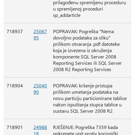
prilagođenu spremljenu proceduru
u spremljenoj proceduri
sp_addarticle
718937
25067
POPRAVAK: Pogreška "Nema
95
dovoljno podataka za sliku"
prilikom otvaranja .pdf datoteke
koja je izvezena iz okruženja
komponente SQL Server 2008
Reporting Services ili SQL Server
2008 R2 Reporting Services
718904
25040
POPRAVAK: kršenje pristupa
90
prilikom umetanja podataka na
novu particiju particionirane tablice
nakon ispuštanja stupca tablice u
sustavu SQL Server 2008 R2
718901
24988
RJEŠENJE: Pogreška 7359 kada
18
pokrenete upit protiv korisnički