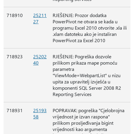
718910
25211
RJEŠENJE: Prozor dodatka
27
PowerPivot ne otvara se kada u
programu Excel 2010 otvorite .xla ili
.xlam datoteku ako je instaliran
PowerPivot za Excel 2010
718923
25202
RJEŠENJE: Pogreška dozvole
40
prilikom prikaza mape pomoću
parametra
"ViewMode=WebpartList" u nizu
upita za upravitelj izvješća u
komponenti SQL Server 2008 R2
Reporting Services
718931
25193
POPRAVAK: pogreška "Cjelobrojna
58
vrijednost je izvan raspona"
prilikom prosljeđivanja bigint
vrijednosti kao argumenta