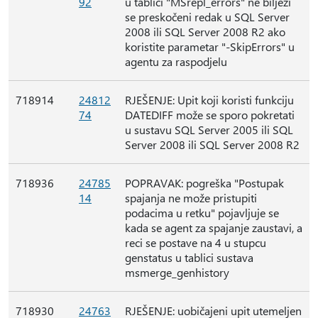
92
u tablici "MSrepl_errors" ne bilježi
se preskočeni redak u SQL Server
2008 ili SQL Server 2008 R2 ako
koristite parametar "-SkipErrors" u
agentu za raspodjelu
718914
24812
RJEŠENJE: Upit koji koristi funkciju
74
DATEDIFF može se sporo pokretati
u sustavu SQL Server 2005 ili SQL
Server 2008 ili SQL Server 2008 R2
718936
24785
POPRAVAK: pogreška "Postupak
14
spajanja ne može pristupiti
podacima u retku" pojavljuje se
kada se agent za spajanje zaustavi, a
reci se postave na 4 u stupcu
genstatus u tablici sustava
msmerge_genhistory
718930
24763
RJEŠENJE: uobičajeni upit utemeljen