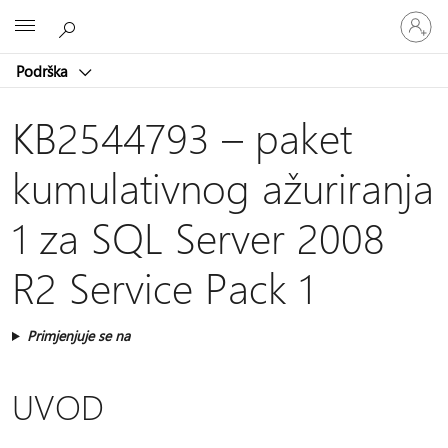
Prijavite
Microsoft
se
u
Podrška
svoj
račun
KB2544793 – paket
kumulativnog ažuriranja
1 za SQL Server 2008
R2 Service Pack 1
Primjenjuje se na
UVOD