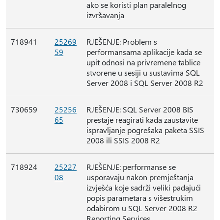
ako se koristi plan paralelnog
izvršavanja
718941
25269
RJEŠENJE: Problem s
59
performansama aplikacije kada se
upit odnosi na privremene tablice
stvorene u sesiji u sustavima SQL
Server 2008 i SQL Server 2008 R2
730659
25256
RJEŠENJE: SQL Server 2008 BIS
65
prestaje reagirati kada zaustavite
ispravljanje pogrešaka paketa SSIS
2008 ili SSIS 2008 R2
718924
25227
RJEŠENJE: performanse se
08
usporavaju nakon premještanja
izvješća koje sadrži veliki padajući
popis parametara s višestrukim
odabirom u SQL Server 2008 R2
Reporting Services