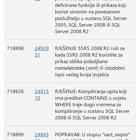
definirane funkcije ili prikaza koji
koristi sinonim na povezanom
poslužitelju u sustavu SQL Server
2005, SQL Server 2008 ili SQL
Server 2008 R2
718898
24929
RJEŠENJE: SSRS 2008 R2 ruši se
31
kada SSRS 2008 R2 koristite za
prikaz oblika poboljšane
metadatoteke (.emf) ili istodobni
ispis većeg broja izvješća
718926
24915
RJEŠENJE: Kompiliranje upita koji
10
ima predikat CONTAINS u uvjetu
WHERE traje dugo vremena za
kompiliranje u sustavu SQL Server
2008 ili SQL Server 2008 R2
718899
24843
POPRAVAK: U stupcu "xact_seqno"