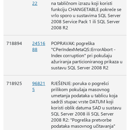
22
na tabličnom izrazu koji koristi
funkciju CHANGETABLE pokreće se
vrlo sporo u sustavima SQL Server
2008 Service Pack 1 ili SQL Server
2008 R2
718894
24516
POPRAVAK: pogreška
88
"CPerIndexMetaQS::ErrorAbort -
Index corruption" pri pokušaju
ažuriranja particioniranog prikaza u
sustavu SQL Server 2008 R2
718925
96821
RJEŠENJE: poruka o pogrešci
5
prilikom pokušaja masovnog
umetanja podataka u tablicu koja
sadrži stupac vrste DATUM koji
koristi oblik datuma SAD u sustavu
SQL Server 2008 ili SQL Server
2008 R2: "Pogreška pretvorbe
podataka masovnog učitavanja"