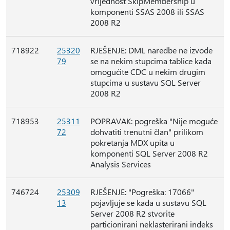
vrijednost SkipMembership u
komponenti SSAS 2008 ili SSAS
2008 R2
718922
25320
RJEŠENJE: DML naredbe ne izvode
79
se na nekim stupcima tablice kada
omogućite CDC u nekim drugim
stupcima u sustavu SQL Server
2008 R2
718953
25311
POPRAVAK: pogreška "Nije moguće
72
dohvatiti trenutni član" prilikom
pokretanja MDX upita u
komponenti SQL Server 2008 R2
Analysis Services
746724
25309
RJEŠENJE: "Pogreška: 17066"
13
pojavljuje se kada u sustavu SQL
Server 2008 R2 stvorite
particionirani neklasterirani indeks