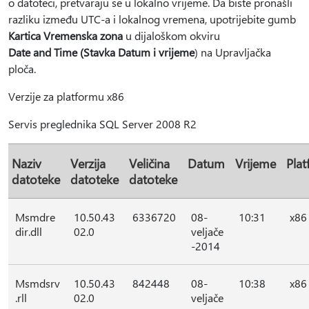
o datoteci, pretvaraju se u lokalno vrijeme. Da biste pronašli
razliku između UTC-a i lokalnog vremena, upotrijebite gumb
Kartica Vremenska zona
u dijaloškom okviru
Date and Time (Stavka Datum i vrijeme
) na Upravljačka
ploča.
Verzije za platformu x86
Servis preglednika SQL Server 2008 R2
Naziv
Verzija
Veličina
Datum
Vrijeme
Pla
datoteke
datoteke
datoteke
Msmdre
10.50.43
6336720
08-
10:31
x86
dir.dll
02.0
veljače
-2014
Msmdsrv
10.50.43
842448
08-
10:38
x86
.rll
02.0
veljače