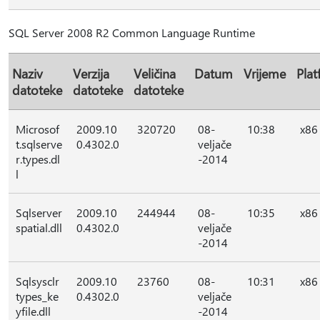
SQL Server 2008 R2 Common Language Runtime
Naziv
Verzija
Veličina
Datum
Vrijeme
Pla
datoteke
datoteke
datoteke
Microsof
2009.10
320720
08-
10:38
x86
t.sqlserve
0.4302.0
veljače
r.types.dl
-2014
l
Sqlserver
2009.10
244944
08-
10:35
x86
spatial.dll
0.4302.0
veljače
-2014
Sqlsysclr
2009.10
23760
08-
10:31
x86
types_ke
0.4302.0
veljače
yfile.dll
-2014