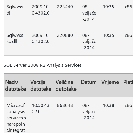
Sqlwvss.
2009.10
223440
08-
10:35
x86
dll
0.4302.0
veljače
-2014
Sqlwvss_
2009.10
220880
08-
10:35
x86
xp.dll
0.4302.0
veljače
-2014
SQL Server 2008 R2 Analysis Services
Naziv
Verzija
Veličina
Datum
Vrijeme
Pla
datoteke
datoteke
datoteke
Microsof
10.50.43
868048
08-
10:38
x86
t.analysis
02.0
veljače
services.s
-2014
harepoin
t.integrat