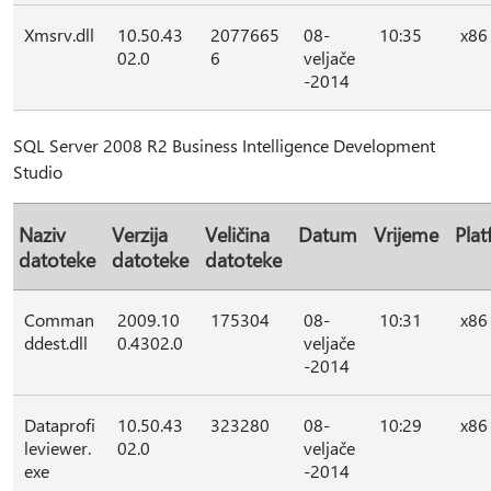
Xmsrv.dll
10.50.43
2077665
08-
10:35
x86
02.0
6
veljače
-2014
SQL Server 2008 R2 Business Intelligence Development
Studio
Naziv
Verzija
Veličina
Datum
Vrijeme
Pla
datoteke
datoteke
datoteke
Comman
2009.10
175304
08-
10:31
x86
ddest.dll
0.4302.0
veljače
-2014
Dataprofi
10.50.43
323280
08-
10:29
x86
leviewer.
02.0
veljače
exe
-2014