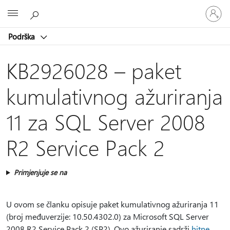
Prijavite
Microsoft
se
u
Podrška
svoj
račun
KB2926028 – paket
kumulativnog ažuriranja
11 za SQL Server 2008
R2 Service Pack 2
Primjenjuje se na
U ovom se članku opisuje paket kumulativnog ažuriranja 11
(broj međuverzije: 10.50.4302.0) za Microsoft SQL Server
2008 R2 Service Pack 2 (SP2). Ovo ažuriranje sadrži
hitne