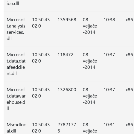
ion.dll
Microsof
10.50.43
1359568
08-
10:38
x86
t.analysis
02.0
veljače
services.
-2014
dll
Microsof
10.50.43
118472
08-
10:37
x86
t.data.dat
02.0
veljače
afeedclie
-2014
nt.dll
Microsof
10.50.43
1326800
08-
10:37
x86
t.datawar
02.0
veljače
ehouse.d
-2014
ll
Msmdloc
10.50.43
2782177
08-
10:31
x86
al.dll
02.0
6
veljače