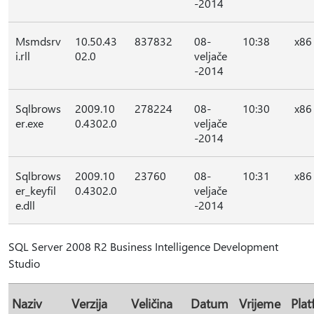
-2014
Msmdsrv
10.50.43
837832
08-
10:38
x86
i.rll
02.0
veljače
-2014
Sqlbrows
2009.10
278224
08-
10:30
x86
er.exe
0.4302.0
veljače
-2014
Sqlbrows
2009.10
23760
08-
10:31
x86
er_keyfil
0.4302.0
veljače
e.dll
-2014
SQL Server 2008 R2 Business Intelligence Development
Studio
Naziv
Verzija
Veličina
Datum
Vrijeme
Pla