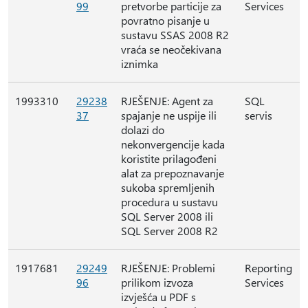
99
pretvorbe particije za
Services
povratno pisanje u
sustavu SSAS 2008 R2
vraća se neočekivana
iznimka
1993310
29238
RJEŠENJE: Agent za
SQL
37
spajanje ne uspije ili
servis
dolazi do
nekonvergencije kada
koristite prilagođeni
alat za prepoznavanje
sukoba spremljenih
procedura u sustavu
SQL Server 2008 ili
SQL Server 2008 R2
1917681
29249
RJEŠENJE: Problemi
Reporting
96
prilikom izvoza
Services
izvješća u PDF s