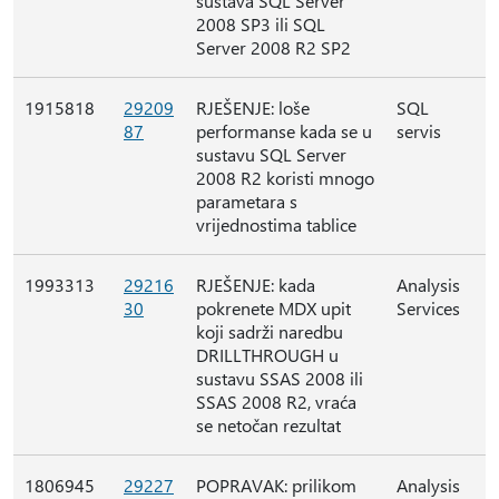
sustava SQL Server
2008 SP3 ili SQL
Server 2008 R2 SP2
1915818
29209
RJEŠENJE: loše
SQL
87
performanse kada se u
servis
sustavu SQL Server
2008 R2 koristi mnogo
parametara s
vrijednostima tablice
1993313
29216
RJEŠENJE: kada
Analysis
30
pokrenete MDX upit
Services
koji sadrži naredbu
DRILLTHROUGH u
sustavu SSAS 2008 ili
SSAS 2008 R2, vraća
se netočan rezultat
1806945
29227
POPRAVAK: prilikom
Analysis