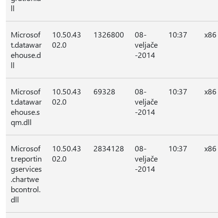
ll
Microsof
10.50.43
1326800
08-
10:37
x86
t.datawar
02.0
veljače
ehouse.d
-2014
ll
Microsof
10.50.43
69328
08-
10:37
x86
t.datawar
02.0
veljače
ehouse.s
-2014
qm.dll
Microsof
10.50.43
2834128
08-
10:37
x86
t.reportin
02.0
veljače
gservices
-2014
.chartwe
bcontrol.
dll