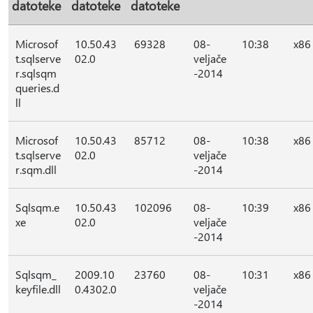
datoteke
datoteke
datoteke
Microsof
10.50.43
69328
08-
10:38
x86
t.sqlserve
02.0
veljače
r.sqlsqm
-2014
queries.d
ll
Microsof
10.50.43
85712
08-
10:38
x86
t.sqlserve
02.0
veljače
r.sqm.dll
-2014
Sqlsqm.e
10.50.43
102096
08-
10:39
x86
xe
02.0
veljače
-2014
Sqlsqm_
2009.10
23760
08-
10:31
x86
keyfile.dll
0.4302.0
veljače
-2014