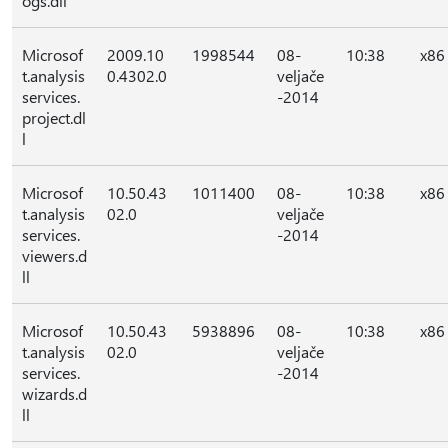
ogs.dll
Microsof
2009.10
1998544
08-
10:38
x86
t.analysis
0.4302.0
veljače
services.
-2014
project.dl
l
Microsof
10.50.43
1011400
08-
10:38
x86
t.analysis
02.0
veljače
services.
-2014
viewers.d
ll
Microsof
10.50.43
5938896
08-
10:38
x86
t.analysis
02.0
veljače
services.
-2014
wizards.d
ll