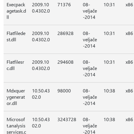
Execpack
2009.10
71376
08-
10:31
x86
agetask.d
0.4302.0
veljače
ll
-2014
Flatfilede
2009.10
286928
08-
10:31
x86
st.dll
0.4302.0
veljače
-2014
Flatfilesr
2009.10
294608
08-
10:31
x86
c.dll
0.4302.0
veljače
-2014
Mdxquer
10.50.43
98000
08-
10:38
x86
ygenerat
02.0
veljače
or.dll
-2014
Microsof
10.50.43
3243728
08-
10:38
x86
t.analysis
02.0
veljače
services.c
-2014