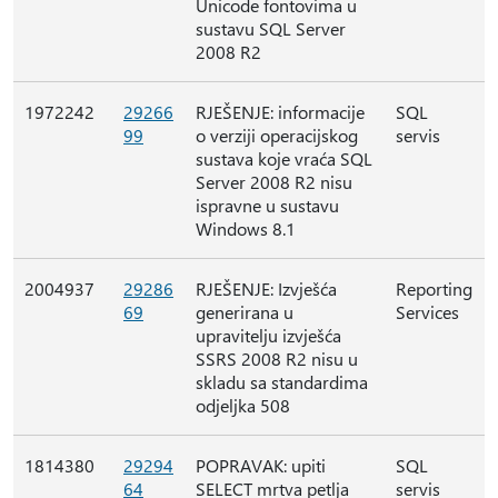
Unicode fontovima u
sustavu SQL Server
2008 R2
1972242
29266
RJEŠENJE: informacije
SQL
99
o verziji operacijskog
servis
sustava koje vraća SQL
Server 2008 R2 nisu
ispravne u sustavu
Windows 8.1
2004937
29286
RJEŠENJE: Izvješća
Reporting
69
generirana u
Services
upravitelju izvješća
SSRS 2008 R2 nisu u
skladu sa standardima
odjeljka 508
1814380
29294
POPRAVAK: upiti
SQL
64
SELECT mrtva petlja
servis