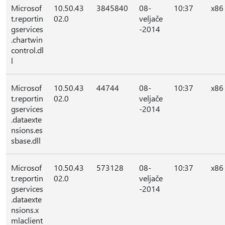
Microsof
10.50.43
3845840
08-
10:37
x86
t.reportin
02.0
veljače
gservices
-2014
.chartwin
control.dl
l
Microsof
10.50.43
44744
08-
10:37
x86
t.reportin
02.0
veljače
gservices
-2014
.dataexte
nsions.es
sbase.dll
Microsof
10.50.43
573128
08-
10:37
x86
t.reportin
02.0
veljače
gservices
-2014
.dataexte
nsions.x
mlaclient