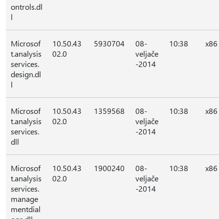
ontrols.dl
l
Microsof
10.50.43
5930704
08-
10:38
x86
t.analysis
02.0
veljače
services.
-2014
design.dl
l
Microsof
10.50.43
1359568
08-
10:38
x86
t.analysis
02.0
veljače
services.
-2014
dll
Microsof
10.50.43
1900240
08-
10:38
x86
t.analysis
02.0
veljače
services.
-2014
manage
mentdial