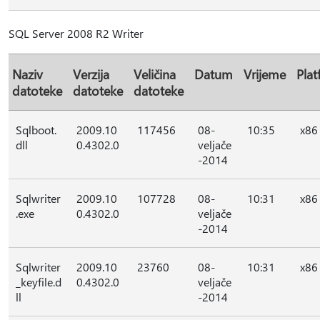
SQL Server 2008 R2 Writer
Naziv
Verzija
Veličina
Datum
Vrijeme
Pla
datoteke
datoteke
datoteke
Sqlboot.
2009.10
117456
08-
10:35
x86
dll
0.4302.0
veljače
-2014
Sqlwriter
2009.10
107728
08-
10:31
x86
.exe
0.4302.0
veljače
-2014
Sqlwriter
2009.10
23760
08-
10:31
x86
_keyfile.d
0.4302.0
veljače
ll
-2014