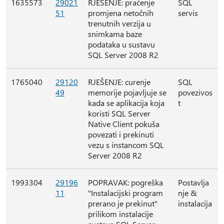
1635573
29021
RJEŠENJE: praćenje
SQL
51
promjena netočnih
servis
trenutnih verzija u
snimkama baze
podataka u sustavu
SQL Server 2008 R2
1765040
29120
RJEŠENJE: curenje
SQL
49
memorije pojavljuje se
povezivos
kada se aplikacija koja
t
koristi SQL Server
Native Client pokuša
povezati i prekinuti
vezu s instancom SQL
Server 2008 R2
1993304
29196
POPRAVAK: pogreška
Postavlja
11
"Instalacijski program
nje &
prerano je prekinut"
instalacija
prilikom instalacije