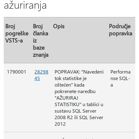
ažuriranja
Broj
Broj
Opis
Područje
pogreške
članka
popravka
VSTS-a
iz
baze
znanja
1790001
28298
POPRAVAK: "Navedeni
Performa
45
tok statistike je
nse SQL-
oštećen" kada
a
pokrenete naredbu
"AŽURIRAJ
STATISTIKU" u tablici u
sustavu SQL Server
2008 R2 ili SQL Server
2012