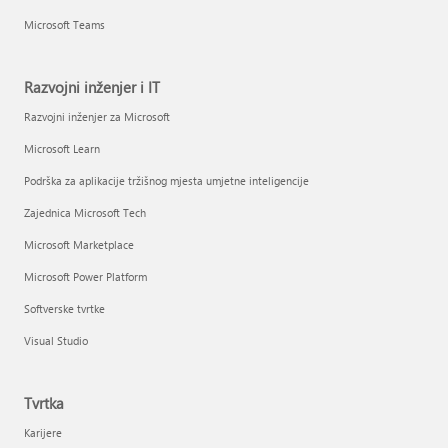
Microsoft Teams
Razvojni inženjer i IT
Razvojni inženjer za Microsoft
Microsoft Learn
Podrška za aplikacije tržišnog mjesta umjetne inteligencije
Zajednica Microsoft Tech
Microsoft Marketplace
Microsoft Power Platform
Softverske tvrtke
Visual Studio
Tvrtka
Karijere