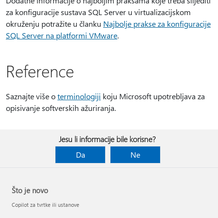
Dodatne informacije o najboljim praksama koje treba slijediti
za konfiguracije sustava SQL Server u virtualizacijskom
okruženju potražite u članku
Najbolje prakse za konfiguracije
SQL Server na platformi VMware
.
Reference
Saznajte više o
terminologiji
koju Microsoft upotrebljava za
opisivanje softverskih ažuriranja.
Jesu li informacije bile korisne?
Da
Ne
Što je novo
Copilot za tvrtke ili ustanove