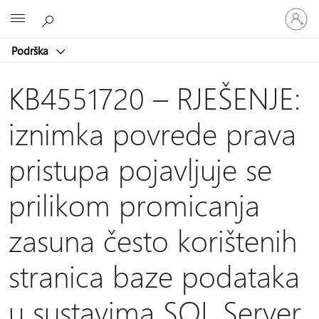
Prijavite
Microsoft
se
u
Podrška
svoj
račun
KB4551720 – RJEŠENJE:
iznimka povrede prava
pristupa pojavljuje se
prilikom promicanja
zasuna često korištenih
stranica baze podataka
u sustavima SQL Server