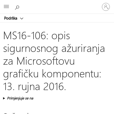
Prijavite
Microsoft
se
u
Podrška
svoj
račun
MS16-106: opis
sigurnosnog ažuriranja
za Microsoftovu
grafičku komponentu:
13. rujna 2016.
Primjenjuje se na