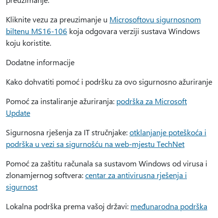
Kliknite vezu za preuzimanje u
Microsoftovu sigurnosnom
biltenu MS16-106
koja odgovara verziji sustava Windows
koju koristite.
Dodatne informacije
Kako dohvatiti pomoć i podršku za ovo sigurnosno ažuriranje
Pomoć za instaliranje ažuriranja:
podrška za Microsoft
Update
Sigurnosna rješenja za IT stručnjake:
otklanjanje poteškoća i
podrška u vezi sa sigurnošću na web-mjestu TechNet
Pomoć za zaštitu računala sa sustavom Windows od virusa i
zlonamjernog softvera:
centar za antivirusna rješenja i
sigurnost
Lokalna podrška prema vašoj državi:
međunarodna podrška