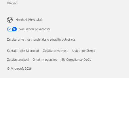
Ulagači
Hrvatski (Hrvatska)
Vaši izbori privatnosti
Zaštita privatnosti podataka o zdravlju potrošača
Kontaktirajte Microsoft
Zaštita privatnosti
Uvjeti korištenja
Zaštitni znakovi
O našim oglasima
EU Compliance DoCs
© Microsoft 2026