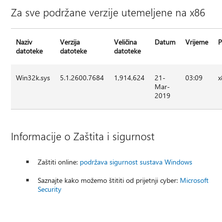
Za sve podržane verzije utemeljene na x86
Naziv
Verzija
Veličina
Datum
Vrijeme
P
datoteke
datoteke
datoteke
Win32k.sys
5.1.2600.7684
1,914,624
21-
03:09
x
Mar-
2019
Informacije o Zaštita i sigurnost
Zaštiti online:
podržava sigurnost sustava Windows
Saznajte kako možemo štititi od prijetnji cyber:
Microsoft
Security