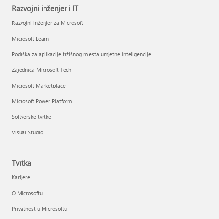
Razvojni inženjer i IT
Razvojni inženjer za Microsoft
Microsoft Learn
Podrška za aplikacije tržišnog mjesta umjetne inteligencije
Zajednica Microsoft Tech
Microsoft Marketplace
Microsoft Power Platform
Softverske tvrtke
Visual Studio
Tvrtka
Karijere
O Microsoftu
Privatnost u Microsoftu