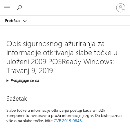
Prijavite
Microsoft
se
u
Podrška
svoj
račun
Opis sigurnosnog ažuriranja za
informacije otkrivanja slabe točke u
uloženi 2009 POSReady Windows:
Travanj 9, 2019
Primjenjuje se na
Sažetak
Slabe točke u informacije otkrivanja postoji kada win32k
komponentu neispravno pruža informacije jezgre. Da biste saznali
više o na slabe točke, idite
CVE 2019 0848
.