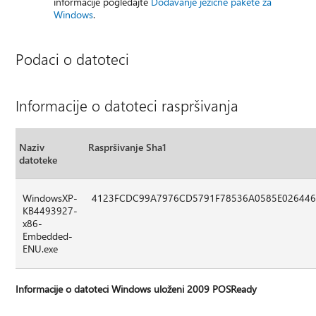
informacije pogledajte
Dodavanje jezične pakete za
Windows
.
Podaci o datoteci
Informacije o datoteci raspršivanja
Naziv
Raspršivanje Sha1
datoteke
WindowsXP-
4123FCDC99A7976CD5791F78536A0585E02644
KB4493927-
x86-
Embedded-
ENU.exe
Informacije o datoteci Windows uloženi 2009 POSReady