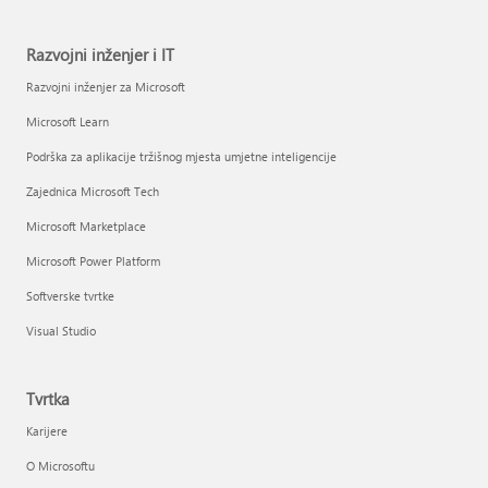
Razvojni inženjer i IT
Razvojni inženjer za Microsoft
Microsoft Learn
Podrška za aplikacije tržišnog mjesta umjetne inteligencije
Zajednica Microsoft Tech
Microsoft Marketplace
Microsoft Power Platform
Softverske tvrtke
Visual Studio
Tvrtka
Karijere
O Microsoftu