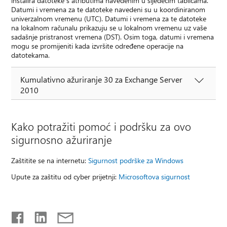
instalira datoteke s atributima navedenim u sljedećim tablicama.
Datumi i vremena za te datoteke navedeni su u koordiniranom
univerzalnom vremenu (UTC). Datumi i vremena za te datoteke
na lokalnom računalu prikazuju se u lokalnom vremenu uz vaše
sadašnje pristranost vremena (DST). Osim toga, datumi i vremena
mogu se promijeniti kada izvršite određene operacije na
datotekama.
Kumulativno ažuriranje 30 za Exchange Server
2010
Kako potražiti pomoć i podršku za ovo
sigurnosno ažuriranje
Zaštitite se na internetu:
Sigurnost podrške za Windows
Upute za zaštitu od cyber prijetnji:
Microsoftova sigurnost