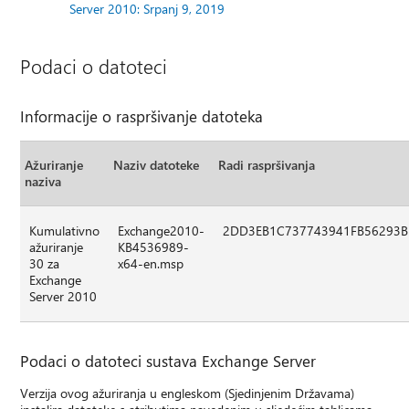
Server 2010: Srpanj 9, 2019
Podaci o datoteci
Informacije o raspršivanje datoteka
Ažuriranje
Naziv datoteke
Radi raspršivanja
naziva
Kumulativno
Exchange2010-
2DD3EB1C737743941FB56293B
ažuriranje
KB4536989-
30 za
x64-en.msp
Exchange
Server 2010
Podaci o datoteci sustava Exchange Server
Verzija ovog ažuriranja u engleskom (Sjedinjenim Državama)