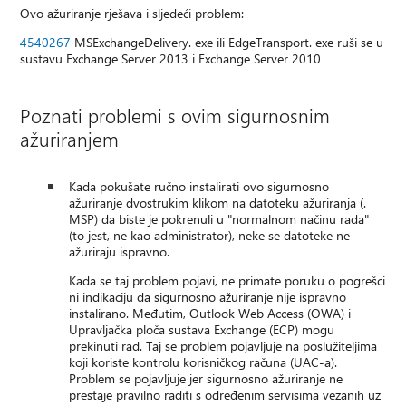
Ovo ažuriranje rješava i sljedeći problem:
4540267
MSExchangeDelivery. exe ili EdgeTransport. exe ruši se u
sustavu Exchange Server 2013 i Exchange Server 2010
Poznati problemi s ovim sigurnosnim
ažuriranjem
Kada pokušate ručno instalirati ovo sigurnosno
ažuriranje dvostrukim klikom na datoteku ažuriranja (.
MSP) da biste je pokrenuli u "normalnom načinu rada"
(to jest, ne kao administrator), neke se datoteke ne
ažuriraju ispravno.
Kada se taj problem pojavi, ne primate poruku o pogrešci
ni indikaciju da sigurnosno ažuriranje nije ispravno
instalirano. Međutim, Outlook Web Access (OWA) i
Upravljačka ploča sustava Exchange (ECP) mogu
prekinuti rad. Taj se problem pojavljuje na poslužiteljima
koji koriste kontrolu korisničkog računa (UAC-a).
Problem se pojavljuje jer sigurnosno ažuriranje ne
prestaje pravilno raditi s određenim servisima vezanih uz