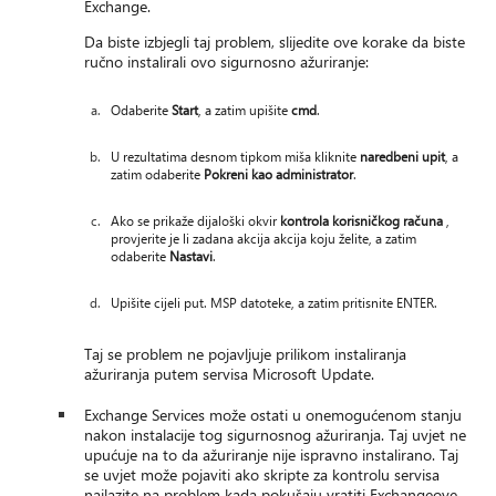
Exchange.
Da biste izbjegli taj problem, slijedite ove korake da biste
ručno instalirali ovo sigurnosno ažuriranje:
Odaberite
Start
, a zatim upišite
cmd
.
U rezultatima desnom tipkom miša kliknite
naredbeni upit
, a
zatim odaberite
Pokreni kao administrator
.
Ako se prikaže dijaloški okvir
kontrola korisničkog računa
,
provjerite je li zadana akcija akcija koju želite, a zatim
odaberite
Nastavi
.
Upišite cijeli put. MSP datoteke, a zatim pritisnite ENTER.
Taj se problem ne pojavljuje prilikom instaliranja
ažuriranja putem servisa Microsoft Update.
Exchange Services može ostati u onemogućenom stanju
nakon instalacije tog sigurnosnog ažuriranja. Taj uvjet ne
upućuje na to da ažuriranje nije ispravno instalirano. Taj
se uvjet može pojaviti ako skripte za kontrolu servisa
nailazite na problem kada pokušaju vratiti Exchangeove