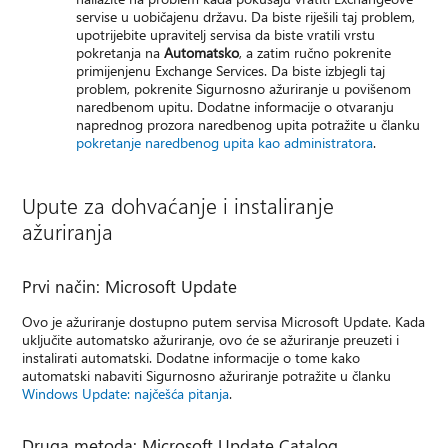
servise u uobičajenu državu. Da biste riješili taj problem,
upotrijebite upravitelj servisa da biste vratili vrstu
pokretanja na
Automatsko
, a zatim ručno pokrenite
primijenjenu Exchange Services. Da biste izbjegli taj
problem, pokrenite Sigurnosno ažuriranje u povišenom
naredbenom upitu. Dodatne informacije o otvaranju
naprednog prozora naredbenog upita potražite u članku
pokretanje naredbenog upita kao administratora
.
Upute za dohvaćanje i instaliranje
ažuriranja
Prvi način: Microsoft Update
Ovo je ažuriranje dostupno putem servisa Microsoft Update. Kada
uključite automatsko ažuriranje, ovo će se ažuriranje preuzeti i
instalirati automatski. Dodatne informacije o tome kako
automatski nabaviti Sigurnosno ažuriranje potražite u članku
Windows Update: najčešća pitanja
.
Druga metoda: Microsoft Update Catalog