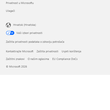
Privatnost u Microsoftu
Ulagači
Hrvatski (Hrvatska)
Vaši izbori privatnosti
Zaštita privatnosti podataka o zdravlju potrošača
Kontaktirajte Microsoft
Zaštita privatnosti
Uvjeti korištenja
Zaštitni znakovi
O našim oglasima
EU Compliance DoCs
© Microsoft 2026