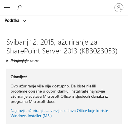
Prijavite
Microsoft
se
u
Podrška
svoj
račun
Svibanj 12, 2015, ažuriranje za
SharePoint Server 2013 (KB3023053)
Primjenjuje se na
Obavijest
Ovo ažuriranje više nije dostupno. Da biste riješili
probleme opisane u ovom članku, instalirajte najnovije
ažuriranje sustava Microsoft Office iz sljedećih članaka iz
programa Microsoft docs:
Najnovija ažuriranja za verzije sustava Office koje koriste
Windows Installer (MSI)