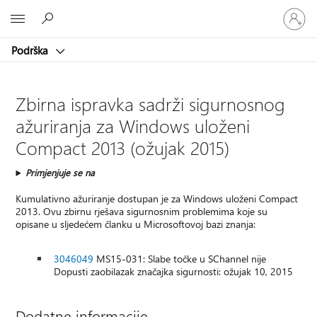
Prijavite
Microsoft
se
u
Podrška
svoj
račun
Zbirna ispravka sadrži sigurnosnog
ažuriranja za Windows uloženi
Compact 2013 (ožujak 2015)
Primjenjuje se na
Kumulativno ažuriranje dostupan je za Windows uloženi Compact
2013. Ovu zbirnu rješava sigurnosnim problemima koje su
opisane u sljedećem članku u Microsoftovoj bazi znanja:
3046049
MS15-031: Slabe točke u SChannel nije
Dopusti zaobilazak značajka sigurnosti: ožujak 10, 2015
Dodatne informacije