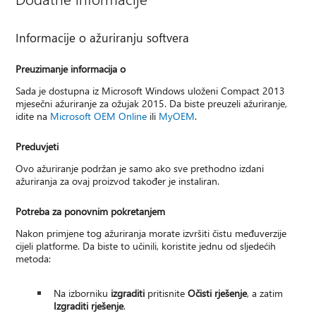
Informacije o ažuriranju softvera
Preuzimanje informacija o
Sada je dostupna iz Microsoft Windows uloženi Compact 2013
mjesečni ažuriranje za ožujak 2015. Da biste preuzeli ažuriranje,
idite na
Microsoft OEM Online
ili
MyOEM
.
Preduvjeti
Ovo ažuriranje podržan je samo ako sve prethodno izdani
ažuriranja za ovaj proizvod također je instaliran.
Potreba za ponovnim pokretanjem
Nakon primjene tog ažuriranja morate izvršiti čistu međuverzije
cijeli platforme. Da biste to učinili, koristite jednu od sljedećih
metoda:
Na izborniku
izgraditi
pritisnite
Očisti rješenje
, a zatim
Izgraditi rješenje
.