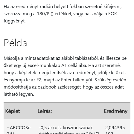
Ha az eredményt radián helyett fokban szeretné kifejezni,
szorozza meg a 180/PI() értékkel, vagy használja a FOK
függvényt.
Példa
Másolja a mintaadatokat az alábbi táblázatból, és illessze be
őket egy új Excel-munkalap A1 cellájába. Ha azt szeretné,
hogy a képletek megjelenítsék az eredményt, jelölje ki őket,
és nyomja le az F2, majd az Enter billentyűt. Szükség esetén
módosíthatja az oszlopok szélességét, hogy az összes adat
látható legyen.
Képlet
Leírás:
Eredmény
=ARCCOS(-
-0,5 arkusz koszinuszának
2,094395
0,5)
értéke radiánban, azaz 2*pi/3
102