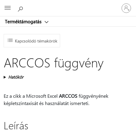
Jelentke
Microsoft
be
a
Terméktámogatás
fiókjába
Kapcsolódó témakörök
ARCCOS függvény
Hatókör
Ez a cikk a Microsoft Excel
ARCCOS
függvényének
képletszintaxisát és használatát ismerteti.
Leírás