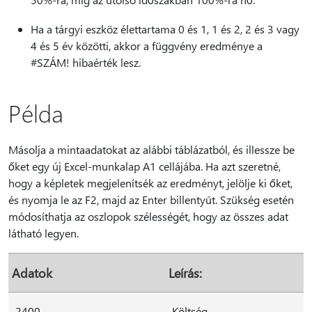
Ha a tárgyi eszköz élettartama 0 és 1, 1 és 2, 2 és 3 vagy
4 és 5 év közötti, akkor a függvény eredménye a
#SZÁM! hibaérték lesz.
Példa
Másolja a mintaadatokat az alábbi táblázatból, és illessze be
őket egy új Excel-munkalap A1 cellájába. Ha azt szeretné,
hogy a képletek megjelenítsék az eredményt, jelölje ki őket,
és nyomja le az F2, majd az Enter billentyűt. Szükség esetén
módosíthatja az oszlopok szélességét, hogy az összes adat
látható legyen.
Adatok
Leírás:
2400
Költség