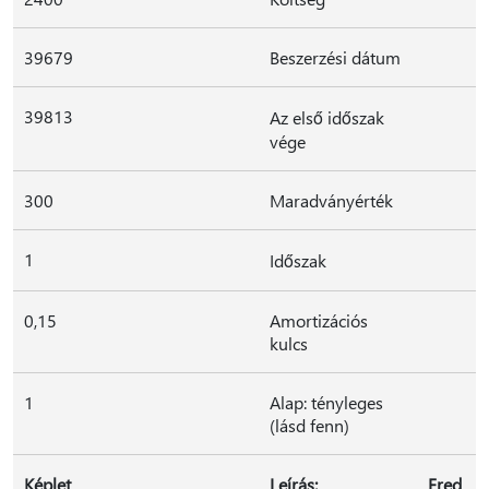
39679
Beszerzési dátum
39813
Az első időszak
vége
300
Maradványérték
1
Időszak
0,15
Amortizációs
kulcs
1
Alap: tényleges
(lásd fenn)
Képlet
Leírás:
Ered