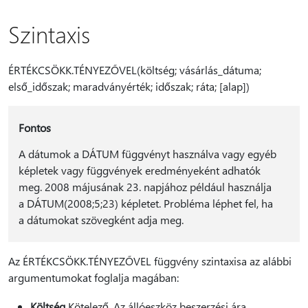
Szintaxis
ÉRTÉKCSÖKK.TÉNYEZŐVEL(költség; vásárlás_dátuma;
első_időszak; maradványérték; időszak; ráta; [alap])
Fontos
A dátumok a DÁTUM függvényt használva vagy egyéb
képletek vagy függvények eredményeként adhatók
meg. 2008 májusának 23. napjához például használja
a DÁTUM(2008;5;23) képletet. Probléma léphet fel, ha
a dátumokat szövegként adja meg.
Az ÉRTÉKCSÖKK.TÉNYEZŐVEL függvény szintaxisa az alábbi
argumentumokat foglalja magában:
Költség
Kötelező. Az állóeszköz beszerzési ára.