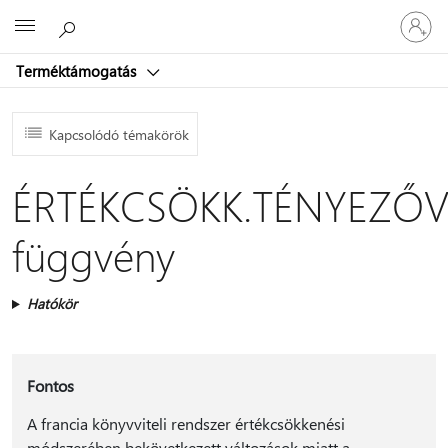
Jelentke
Microsoft
be
a
Terméktámogatás
fiókjába
Kapcsolódó témakörök
ÉRTÉKCSÖKK.TÉNYEZŐV
függvény
Hatókör
Fontos
A francia könyvviteli rendszer értékcsökkenési
módszerében bekövetkezett változások miatt a