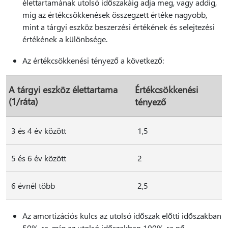
élettartamának utolsó időszakáig adja meg, vagy addig,
míg az értékcsökkenések összegzett értéke nagyobb,
mint a tárgyi eszköz beszerzési értékének és selejtezési
értékének a különbsége.
Az értékcsökkenési tényező a következő:
A tárgyi eszköz élettartama
Értékcsökkenési
(1/ráta)
tényező
3 és 4 év között
1,5
5 és 6 év között
2
6 évnél több
2,5
Az amortizációs kulcs az utolsó időszak előtti időszakban
50%-ra, míg az utolsó időszakban 100%-ra nő.