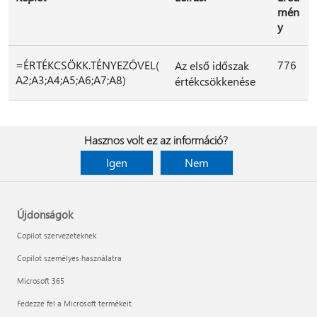
mén
y
=ÉRTÉKCSÖKK.TÉNYEZŐVEL(
776
Az első időszak
A2;A3;A4;A5;A6;A7;A8)
értékcsökkenése
Hasznos volt ez az információ?
Igen
Nem
Újdonságok
Copilot szervezeteknek
Copilot személyes használatra
Microsoft 365
Fedezze fel a Microsoft termékeit