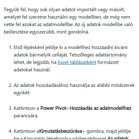
Tegyük fel, hogy sok olyan adatot importált vagy másolt,
amelyet fel szeretne használni egy modellben, de még nem
vette fel azokat az adatmodellbe. Az új adatok modellbe való
beillesztése egyszerűbb, mint gondolná.
Első lépésként jelölje ki a modellhez hozzáadni kívánt
adatok bármelyik celláját. Tetszőleges adattartomány
lehet, de legjobb, ha
Excel-táblázatként
formázott
adatokat használ.
Az adatok hozzáadásához használja az alábbi módszerek
egyikét:
Kattintson a
Power Pivot
>
Hozzáadás az adatmodellhez
parancsára.
Kattintson a
Kimutatás
beszúrása
> gombra, majd jelölje
be a Kimutatás létrehozása párbeszédpanel
Az adatok