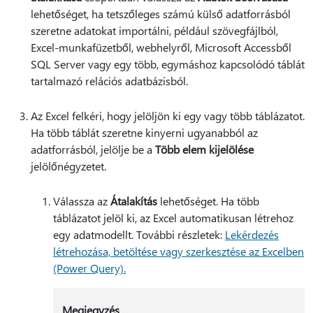
lehetőséget, ha tetszőleges számú külső adatforrásból
szeretne adatokat importálni, például szövegfájlból,
Excel-munkafüzetből, webhelyről, Microsoft Accessből
SQL Server vagy egy több, egymáshoz kapcsolódó táblát
tartalmazó relációs adatbázisból.
Az Excel felkéri, hogy jelöljön ki egy vagy több táblázatot.
Ha több táblát szeretne kinyerni ugyanabból az
adatforrásból, jelölje be a
Több elem kijelölése
jelölőnégyzetet.
Válassza az
Átalakítás
lehetőséget. Ha több
táblázatot jelöl ki, az Excel automatikusan létrehoz
egy adatmodellt. További részletek:
Lekérdezés
létrehozása, betöltése vagy szerkesztése az Excelben
(Power Query).
Megjegyzés