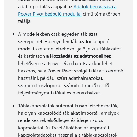
adatimportálás alapjait az
Adatok beolvasása a
Power Pivot beépülő modullal
című témakörben
találja.
A modellekben csak egyetlen táblázat
szerepelhet. Ha egyetlen táblázaton alapuló
modellt szeretne létrehozni, jelölje ki a táblázatot,
és kattintson
a Hozzáadás az adatmodellhez
lehetőségre a Power Pivotban. Ez akkor lehet
hasznos, ha a Power Pivot szolgáltatásait szeretné
használni, például szűrt adathalmazokat,
számított oszlopokat, számított mezőket, fő
teljesítménymutatókat és hierarchiákat.
Táblakapcsolatok automatikusan létrehozhatók,
ha olyan kapcsolódó táblákat importál, amelyek
rendelkeznek elsődleges és idegen kulcs
kapcsolattal. Az Excel általában az importált
kapcsolatadatokat használja a táblakapcsolatok