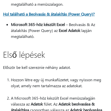
megtalálható a menüszalagon.
Hol található a Beolvasás & átalakítás (Power Query)?
Microsoft 365-höz készült Excel
– Beolvasás & Az
átalakítás (Power Query) az
Excel Adatok
lapján
megtalálható.
Első lépések
Először be kell szereznie néhány adatot.
Hozzon létre egy új munkafüzetet, vagy nyisson meg
olyat, amely nem tartalmazza az adatokat.
A Microsoft 365-höz készült Excel menüszalagján
válassza az
Adatok
fület. Az
Adatok beolvasása &
átalakítása
csoportban válassza az
Adatok beolvasása