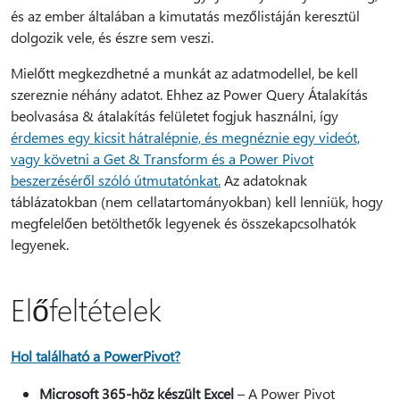
és az ember általában a kimutatás mezőlistáján keresztül
dolgozik vele, és észre sem veszi.
Mielőtt megkezdhetné a munkát az adatmodellel, be kell
szereznie néhány adatot. Ehhez az Power Query Átalakítás
beolvasása & átalakítás felületet fogjuk használni, így
érdemes egy kicsit hátralépnie, és megnéznie egy videót,
vagy követni a Get & Transform és a Power Pivot
beszerzéséről szóló útmutatónkat.
Az adatoknak
táblázatokban (nem cellatartományokban) kell lenniük, hogy
megfelelően betölthetők legyenek és összekapcsolhatók
legyenek.
Előfeltételek
Hol található a PowerPivot?
Microsoft 365-höz készült Excel
– A Power Pivot