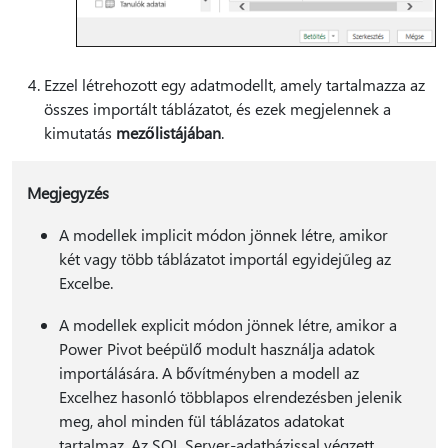
Ezzel létrehozott egy adatmodellt, amely tartalmazza az
összes importált táblázatot, és ezek megjelennek a
kimutatás
mezőlistájában
.
Megjegyzés
A modellek implicit módon jönnek létre, amikor
két vagy több táblázatot importál egyidejűleg az
Excelbe.
A modellek explicit módon jönnek létre, amikor a
Power Pivot beépülő modult használja adatok
importálására. A bővítményben a modell az
Excelhez hasonló többlapos elrendezésben jelenik
meg, ahol minden fül táblázatos adatokat
tartalmaz. Az SQL Server-adatbázissal végzett