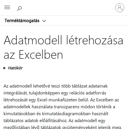
Jelentke
Microsoft
be
a
Terméktámogatás
fiókjába
Adatmodell létrehozása
az Excelben
Hatókör
Az adatmodell lehetővé teszi több táblázat adatainak
integrálását, tulajdonképpen egy relációs adatforrás
létrehozását egy Excel-munkafüzeten belül. Az Excelben az
adatmodellek használata transzparens módon történik a
kimutatásokban és kimutatásdiagramokban használt
táblázatos adatok előállításához. Az adatmodell egy
mezőlistában lévő táblázatok gyűjteményeként jelenik meg,