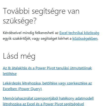
További segítségre van
szüksége?
Kérdéseivel mindig felkeresheti az
Excel technikai közösség
egyik szakértőjét, vagy segítséget kérhet a
közösségekben
.
Lásd még
Az & átalakítás és a Power Pivot tanulási útmutatóinak
letöltése
Lekérdezés létrehozása, betöltése vagy szerkesztése az
Excelben (Power Query)
Memóriahasználat szempontjából hatékony adatmodell
létrehozása az Excel és a Power Pivot segítségével