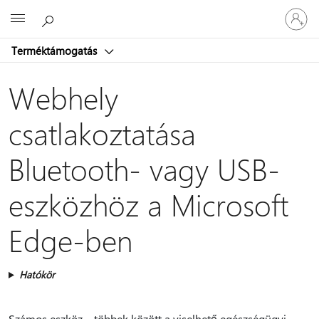
Jelentke
Microsoft
be
a
Terméktámogatás
fiókjába
Webhely
csatlakoztatása
Bluetooth- vagy USB-
eszközhöz a Microsoft
Edge-ben
Hatókör
Számos eszköz – többek között a viselhető egészségügyi